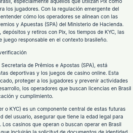
rasil, especialmente aquellos que utilizan Pix como
ra los jugadores. Con la regulación emergente del
 entender cómo los operadores se alinean con las
remios y Apuestas (SPA) del Ministerio de Hacienda.
, depósitos y retiros con Pix, los tiempos de KYC, las
e juego responsable en el contexto brasileño.
verificación
la Secretaria de Prêmios e Apostas (SPA), está
tas deportivas y los juegos de casino online. Esta
rcado, proteger a los jugadores y prevenir actividades
sarrollo, los operadores que buscan licencias en Brasil
icación y cumplimiento.
er o KYC) es un componente central de estas futuras
ad del usuario, asegurar que tiene la edad legal para
e. Los casinos que operan o buscan operar en Brasil
ue incluirán la solicitud de documentos de identidad,