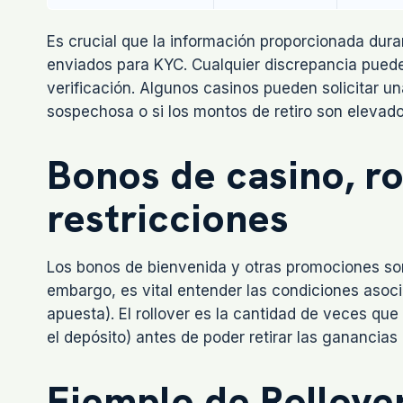
Es crucial que la información proporcionada dura
enviados para KYC. Cualquier discrepancia puede
verificación. Algunos casinos pueden solicitar un
sospechosa o si los montos de retiro son elevado
Bonos de casino, ro
restricciones
Los bonos de bienvenida y otras promociones son
embargo, es vital entender las condiciones asocia
apuesta). El rollover es la cantidad de veces qu
el depósito) antes de poder retirar las ganancias
Ejemplo de Rollove