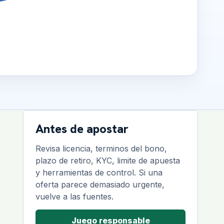
Antes de apostar
Revisa licencia, terminos del bono,
plazo de retiro, KYC, limite de apuesta
y herramientas de control. Si una
oferta parece demasiado urgente,
vuelve a las fuentes.
Juego responsable