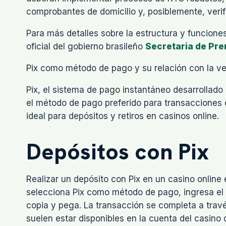
comprobantes de domicilio y, posiblemente, verif
Para más detalles sobre la estructura y funcione
oficial del gobierno brasileño
Secretaria de Pre
Pix como método de pago y su relación con la ve
Pix, el sistema de pago instantáneo desarrollado
el método de pago preferido para transacciones on
ideal para depósitos y retiros en casinos online.
Depósitos con Pix
Realizar un depósito con Pix en un casino online
selecciona Pix como método de pago, ingresa el
copia y pega. La transacción se completa a travé
suelen estar disponibles en la cuenta del casino 