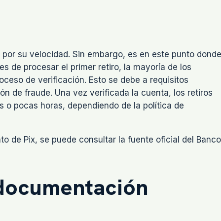
s por su velocidad. Sin embargo, es en este punto dond
s de procesar el primer retiro, la mayoría de los
oceso de verificación. Esto se debe a requisitos
ión de fraude. Una vez verificada la cuenta, los retiros
s o pocas horas, dependiendo de la política de
o de Pix, se puede consultar la fuente oficial del Banco
documentación