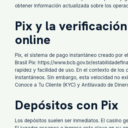
obtener información actualizada sobre los opera
Pix y la verificació
online
Pix, el sistema de pago instantáneo creado por el
Brasil Pix: https://www.bcb.gov.br/estabilidadefi
rapidez y facilidad de uso. En el contexto de los 
instantáneos. Sin embargo, esta velocidad no exi
Conoce a Tu Cliente (KYC) y Antilavado de Diner
Depósitos con Pix
Los depósitos suelen ser inmediatos. El casino g