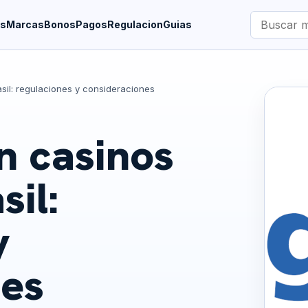
Buscar
es
Marcas
Bonos
Pagos
Regulacion
Guias
marcas
asil: regulaciones y consideraciones
n casinos
sil:
y
nes