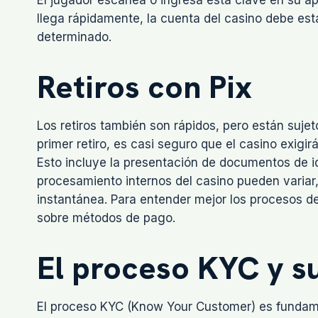
El jugador escanea o ingresa esta clave en su ap
llega rápidamente, la cuenta del casino debe est
determinado.
Retiros con Pix
Los retiros también son rápidos, pero están sujet
primer retiro, es casi seguro que el casino exigir
Esto incluye la presentación de documentos de i
procesamiento internos del casino pueden variar,
instantánea. Para entender mejor los procesos de
sobre métodos de pago.
El proceso KYC y s
El proceso KYC (Know Your Customer) es fundame