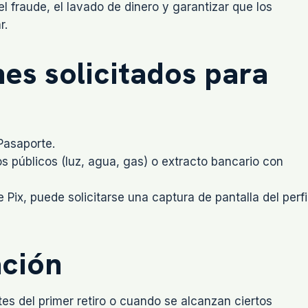
l fraude, el lavado de dinero y garantizar que los
r.
s solicitados para
 Pasaporte.
s públicos (luz, agua, gas) o extracto bancario con
ix, puede solicitarse una captura de pantalla del perfi
ación
tes del primer retiro o cuando se alcanzan ciertos