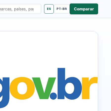
Comparar
ES
PT-BR