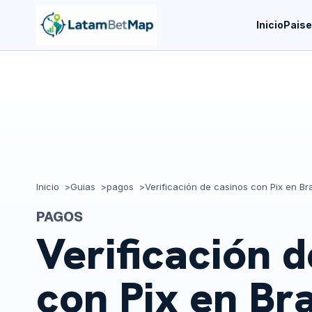
Inicio
Pais
Inicio
Guias
pagos
Verificación de casinos con Pix en Br
PAGOS
Verificación d
con Pix en Bra