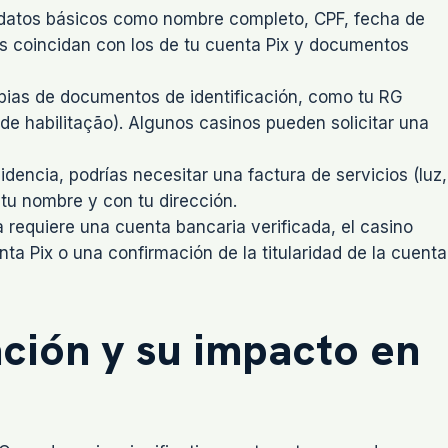
tan datos básicos como nombre completo, CPF, fecha de
os coincidan con los de tu cuenta Pix y documentos
copias de documentos de identificación, como tu RG
 de habilitação). Algunos casinos pueden solicitar una
sidencia, podrías necesitar una factura de servicios (luz,
 tu nombre y con tu dirección.
 requiere una cuenta bancaria verificada, el casino
nta Pix o una confirmación de la titularidad de la cuenta
ación y su impacto en