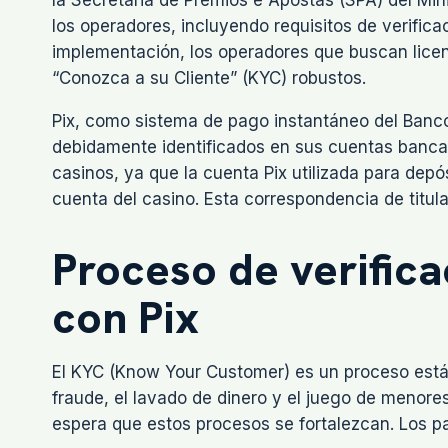
los operadores, incluyendo requisitos de verifica
implementación, los operadores que buscan licen
“Conozca a su Cliente” (KYC) robustos.
Pix, como sistema de pago instantáneo del Banco 
debidamente identificados en sus cuentas bancar
casinos, ya que la cuenta Pix utilizada para depós
cuenta del casino. Esta correspondencia de titul
Proceso de verific
con Pix
El KYC (Know Your Customer) es un proceso estánd
fraude, el lavado de dinero y el juego de menores
espera que estos procesos se fortalezcan. Los pa