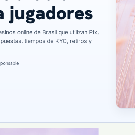
a jugadores
inos online de Brasil que utilizan Pix,
Apuestas, tiempos de KYC, retiros y
sponsable