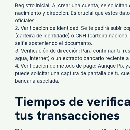
Registro inicial: Al crear una cuenta, se solici
nacimiento y dirección. Es crucial que estos dat
oficiales.
2. Verificación de identidad: Se te pedirá subir 
(carteira de identidade) o CNH (carteira nacional
selfie sosteniendo el documento.
3. Verificación de dirección: Para confirmar tu re
agua, internet) o un extracto bancario reciente a
4. Verificación de método de pago: Aunque Pix ya
puede solicitar una captura de pantalla de tu cue
bancaria asociada.
Tiempos de verific
tus transacciones