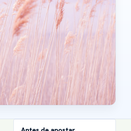
Antes de apostar