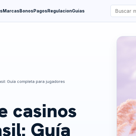
Buscar
es
Marcas
Bonos
Pagos
Regulacion
Guias
marcas
asil: Guía completa para jugadores
e casinos
sil: Guía