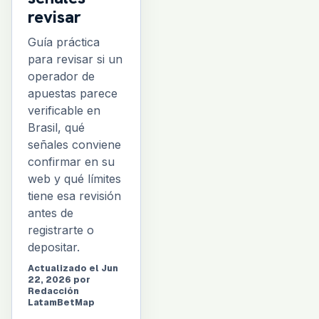
revisar
Guía práctica
para revisar si un
operador de
apuestas parece
verificable en
Brasil, qué
señales conviene
confirmar en su
web y qué límites
tiene esa revisión
antes de
registrarte o
depositar.
Actualizado el Jun
22, 2026 por
Redacción
LatamBetMap