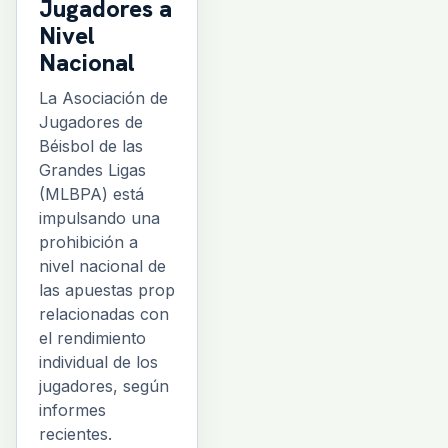
Jugadores a
Nivel
Nacional
La Asociación de
Jugadores de
Béisbol de las
Grandes Ligas
(MLBPA) está
impulsando una
prohibición a
nivel nacional de
las apuestas prop
relacionadas con
el rendimiento
individual de los
jugadores, según
informes
recientes.