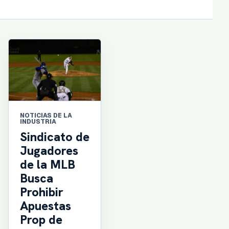
NOTICIAS DE LA
INDUSTRIA
Sindicato de
Jugadores
de la MLB
Busca
Prohibir
Apuestas
Prop de