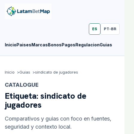
ES
PT-BR
Inicio
Paises
Marcas
Bonos
Pagos
Regulacion
Guias
Inicio
Guias
sindicato de jugadores
CATALOGUE
Etiqueta:
sindicato de
jugadores
Comparativos y guias con foco en fuentes,
seguridad y contexto local.