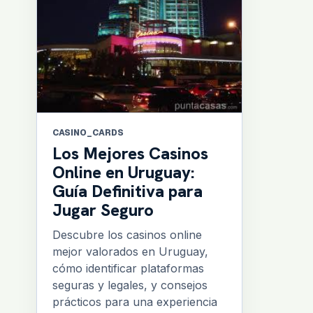
CASINO_CARDS
Los Mejores Casinos
Online en Uruguay:
Guía Definitiva para
Jugar Seguro
Descubre los casinos online
mejor valorados en Uruguay,
cómo identificar plataformas
seguras y legales, y consejos
prácticos para una experiencia