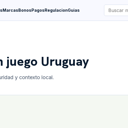
Buscar
es
Marcas
Bonos
Pagos
Regulacion
Guias
marcas
n juego Uruguay
ridad y contexto local.