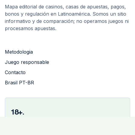
Mapa editorial de casinos, casas de apuestas, pagos,
bonos y regulación en Latinoamérica. Somos un sitio
informativo y de comparación; no operamos juegos ni
procesamos apuestas.
Metodologia
Juego responsable
Contacto
Brasil PT-BR
18+.
Apostar implica riesgo. Verifica la regulación
local, los términos del operador y nunca juegues
con dinero que no puedes perder.