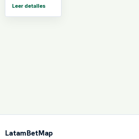
Leer detalles
LatamBetMap