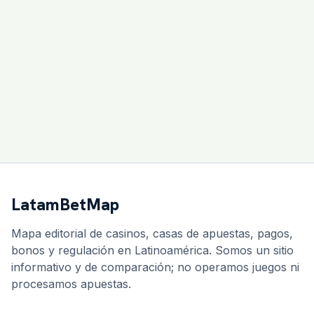
LatamBetMap
Mapa editorial de casinos, casas de apuestas, pagos,
bonos y regulación en Latinoamérica. Somos un sitio
informativo y de comparación; no operamos juegos ni
procesamos apuestas.