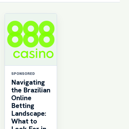
SPONSORED
Navigating
the Brazilian
Online
Betting
Landscape:
What to
Look For in