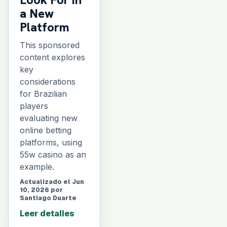
a New
Platform
This sponsored
content explores
key
considerations
for Brazilian
players
evaluating new
online betting
platforms, using
55w casino as an
example.
Actualizado el Jun
10, 2026 por
Santiago Duarte
Leer detalles