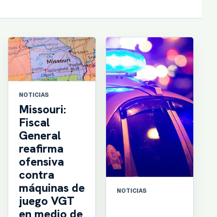
NOTICIAS
Missouri:
Fiscal
General
reafirma
ofensiva
contra
máquinas de
NOTICIAS
juego VGT
en medio de