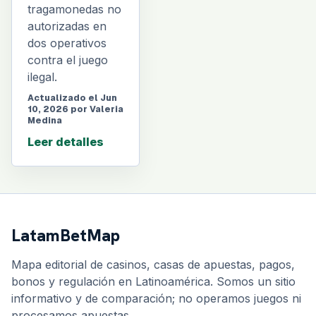
tragamonedas no
autorizadas en
dos operativos
contra el juego
ilegal.
Actualizado el Jun
10, 2026 por Valeria
Medina
Leer detalles
LatamBetMap
Mapa editorial de casinos, casas de apuestas, pagos,
bonos y regulación en Latinoamérica. Somos un sitio
informativo y de comparación; no operamos juegos ni
procesamos apuestas.