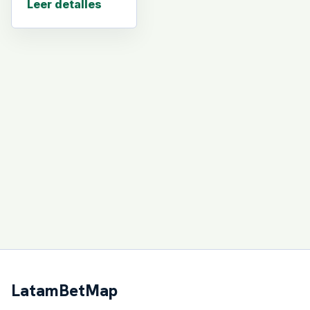
Leer detalles
LatamBetMap