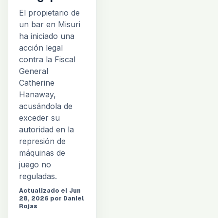
El propietario de
un bar en Misuri
ha iniciado una
acción legal
contra la Fiscal
General
Catherine
Hanaway,
acusándola de
exceder su
autoridad en la
represión de
máquinas de
juego no
reguladas.
Actualizado el Jun
28, 2026 por Daniel
Rojas