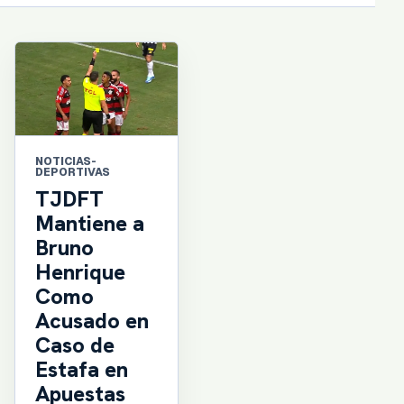
NOTICIAS-
DEPORTIVAS
TJDFT
Mantiene a
Bruno
Henrique
Como
Acusado en
Caso de
Estafa en
Apuestas