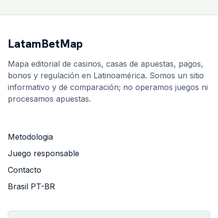
LatamBetMap
Mapa editorial de casinos, casas de apuestas, pagos,
bonos y regulación en Latinoamérica. Somos un sitio
informativo y de comparación; no operamos juegos ni
procesamos apuestas.
Metodologia
Juego responsable
Contacto
Brasil PT-BR