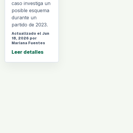
caso investiga un
posible esquema
durante un
partido de 2023.
Actualizado el Jun
18, 2026 por
Mariana Fuentes
Leer detalles