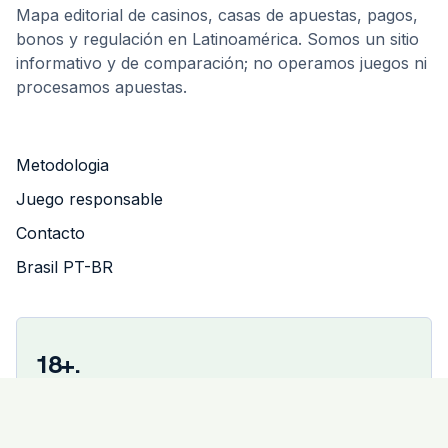
Mapa editorial de casinos, casas de apuestas, pagos,
bonos y regulación en Latinoamérica. Somos un sitio
informativo y de comparación; no operamos juegos ni
procesamos apuestas.
Metodologia
Juego responsable
Contacto
Brasil PT-BR
18+.
Apostar implica riesgo. Verifica la regulación
local, los términos del operador y nunca juegues
con dinero que no puedes perder.