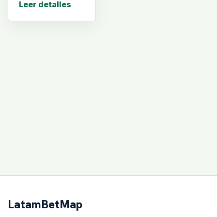
Leer detalles
LatamBetMap