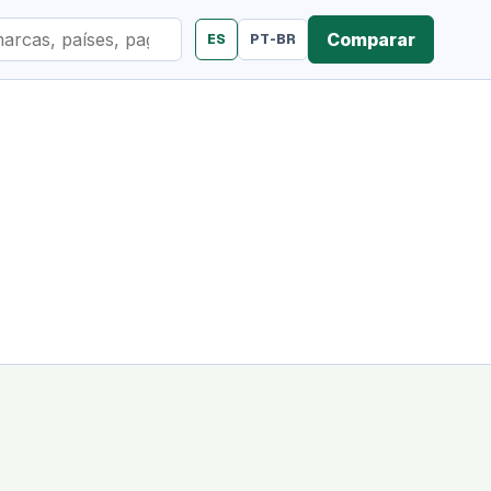
Comparar
ES
PT-BR