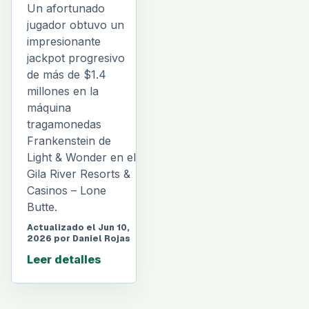
Un afortunado
jugador obtuvo un
impresionante
jackpot progresivo
de más de $1.4
millones en la
máquina
tragamonedas
Frankenstein de
Light & Wonder en el
Gila River Resorts &
Casinos – Lone
Butte.
Actualizado el Jun 10,
2026 por Daniel Rojas
Leer detalles