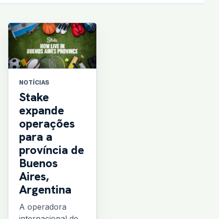
NOTÍCIAS
Stake
expande
operações
para a
província de
Buenos
Aires,
Argentina
A operadora
internacional de