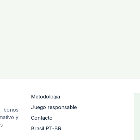
Metodologia
Juego responsable
s, bonos
mativo y
Contacto
os
Brasil PT-BR