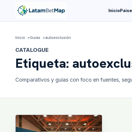
Inicio
Pais
Inicio
Guias
autoexclusión
CATALOGUE
Etiqueta:
autoexclu
Comparativos y guias con foco en fuentes, segu