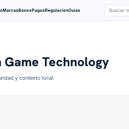
Buscar
es
Marcas
Bonos
Pagos
Regulacion
Guias
marcas
h Game Technology
ridad y contexto local.