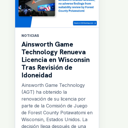
NOTICIAS
Ainsworth Game
Technology Renueva
Licencia en Wisconsin
Tras Revisión de
Idoneidad
Ainsworth Game Technology
(AGT) ha obtenido la
renovación de su licencia por
parte de la Comisión de Juego
de Forest County Potawatomi en
Wisconsin, Estados Unidos. La
decisión llega después de una