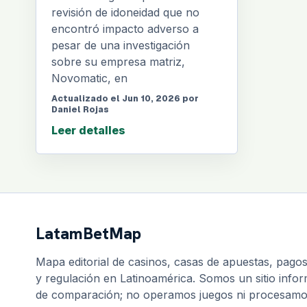
revisión de idoneidad que no
encontró impacto adverso a
pesar de una investigación
sobre su empresa matriz,
Novomatic, en
Actualizado el Jun 10, 2026 por
Daniel Rojas
Leer detalles
LatamBetMap
Mapa editorial de casinos, casas de apuestas, pago
y regulación en Latinoamérica. Somos un sitio infor
de comparación; no operamos juegos ni procesam