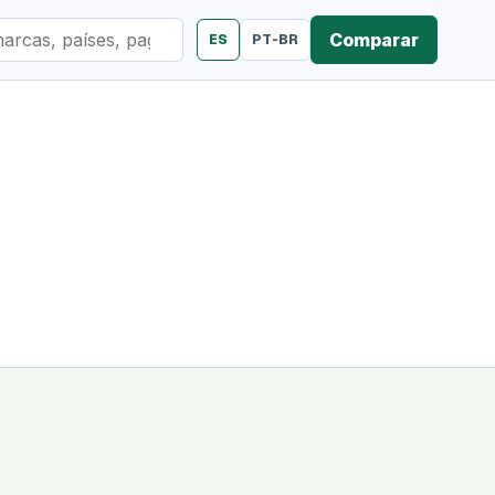
Comparar
ES
PT-BR