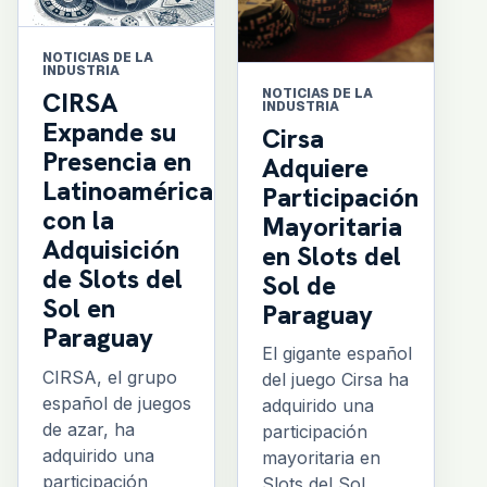
NOTICIAS DE LA
INDUSTRIA
NOTICIAS DE LA
CIRSA
INDUSTRIA
Expande su
Cirsa
Presencia en
Adquiere
Latinoamérica
Participación
con la
Mayoritaria
Adquisición
en Slots del
de Slots del
Sol de
Sol en
Paraguay
Paraguay
El gigante español
CIRSA, el grupo
del juego Cirsa ha
español de juegos
adquirido una
de azar, ha
participación
adquirido una
mayoritaria en
participación
Slots del Sol,