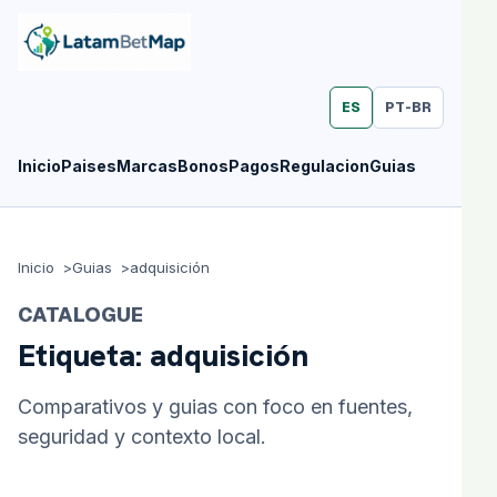
ES
PT-BR
Inicio
Paises
Marcas
Bonos
Pagos
Regulacion
Guias
Inicio
Guias
adquisición
CATALOGUE
Etiqueta:
adquisición
Comparativos y guias con foco en fuentes,
seguridad y contexto local.