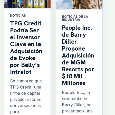
NOTICIAS
NOTICIAS DE LA
INDUSTRIA
TPG Credit
People Inc.
Podría Ser
de Barry
el Inversor
Diller
Clave en la
Propone
Adquisición
Adquisición
de Evoke
de MGM
por Bally’s
Resorts por
Intralot
$18 Mil
Se rumorea que
Millones
TPG Credit, una
People Inc., la
firma de capital
compañía de
privado, está en
Barry Diller, ha
conversaciones
presentado una
para