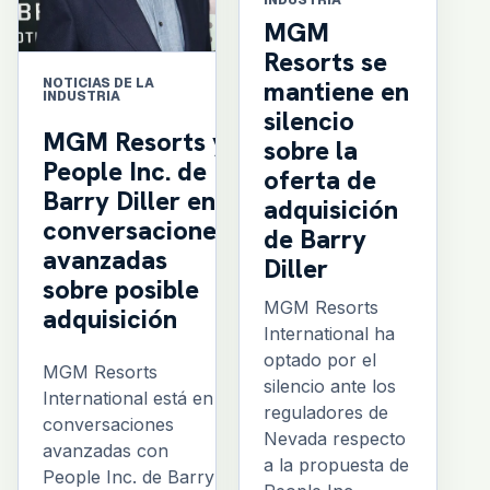
MGM
Resorts se
mantiene en
NOTICIAS DE LA
INDUSTRIA
silencio
MGM Resorts y
sobre la
People Inc. de
oferta de
Barry Diller en
adquisición
conversaciones
de Barry
avanzadas
Diller
sobre posible
MGM Resorts
adquisición
International ha
optado por el
MGM Resorts
silencio ante los
International está en
reguladores de
conversaciones
Nevada respecto
avanzadas con
a la propuesta de
People Inc. de Barry