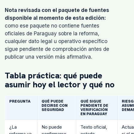
Nota revisada con el paquete de fuentes
disponible al momento de esta edición:
como ese paquete no contiene fuentes
oficiales de Paraguay sobre la reforma,
cualquier dato legal u operativo específico
sigue pendiente de comprobación antes de
publicar una versión más afirmativa.
Tabla práctica: qué puede
asumir hoy el lector y qué no
PREGUNTA
QUÉ PUEDE
QUÉ SIGUE
RIESG
DECIRSE CON
PENDIENTE DE
ASUM
SEGURIDAD
VERIFICACIÓN
DEMA
EN PARAGUAY
¿La
No puede
Texto oficial,
Actua
reforma ya
confirmarse
estado
si el