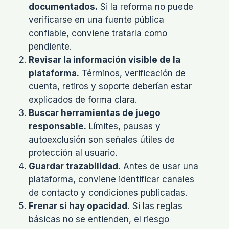
documentados.
Si la reforma no puede
verificarse en una fuente pública
confiable, conviene tratarla como
pendiente.
Revisar la información visible de la
plataforma.
Términos, verificación de
cuenta, retiros y soporte deberían estar
explicados de forma clara.
Buscar herramientas de juego
responsable.
Límites, pausas y
autoexclusión son señales útiles de
protección al usuario.
Guardar trazabilidad.
Antes de usar una
plataforma, conviene identificar canales
de contacto y condiciones publicadas.
Frenar si hay opacidad.
Si las reglas
básicas no se entienden, el riesgo