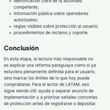
identificación clara de la autoridad
competente;
información pública sobre operadores
autorizados;
reglas visibles sobre protección al usuario;
procedimientos de reclamo y soporte.
Conclusión
En esta etapa, la lectura más responsable no
es explicar una reforma paraguaya como si ya
estuviera plenamente definida para el usuario,
sino marcar los límites de lo que hoy puede
comprobarse. Para el lector de LATAM, eso
sigue siendo útil: ayuda a separar anuncio de
implementación y a priorizar señales concretas
de protección antes de registrarse o depositar.