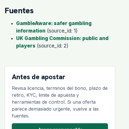
Fuentes
GambleAware: safer gambling
information
(source_id: 1)
UK Gambling Commission: public and
players
(source_id: 2)
Antes de apostar
Revisa licencia, terminos del bono, plazo de
retiro, KYC, limite de apuesta y
herramientas de control. Si una oferta
parece demasiado urgente, vuelve a las
fuentes.