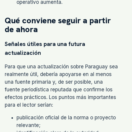
operativo aumenta.
Qué conviene seguir a partir
de ahora
Señales útiles para una futura
actualización
Para que una actualización sobre Paraguay sea
realmente útil, debería apoyarse en al menos
una fuente primaria y, de ser posible, una
fuente periodística reputada que confirme los
efectos prácticos. Los puntos más importantes
para el lector serían:
publicación oficial de la norma o proyecto
relevante;