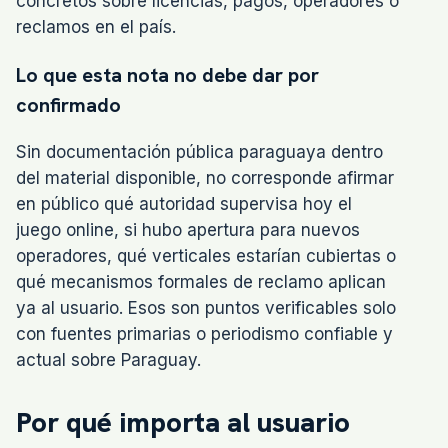
concretos sobre licencias, pagos, operadores o
reclamos en el país.
Lo que esta nota no debe dar por
confirmado
Sin documentación pública paraguaya dentro
del material disponible, no corresponde afirmar
en público qué autoridad supervisa hoy el
juego online, si hubo apertura para nuevos
operadores, qué verticales estarían cubiertas o
qué mecanismos formales de reclamo aplican
ya al usuario. Esos son puntos verificables solo
con fuentes primarias o periodismo confiable y
actual sobre Paraguay.
Por qué importa al usuario