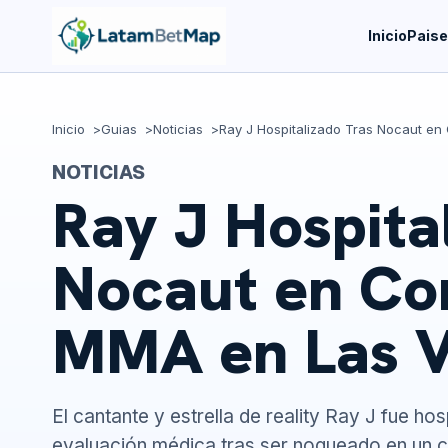
Inicio
Pais
Inicio
Guias
Noticias
Ray J Hospitalizado Tras Nocaut e
NOTICIAS
Ray J Hospita
Nocaut en Co
MMA en Las 
El cantante y estrella de reality Ray J fue h
evaluación médica tras ser noqueado en un