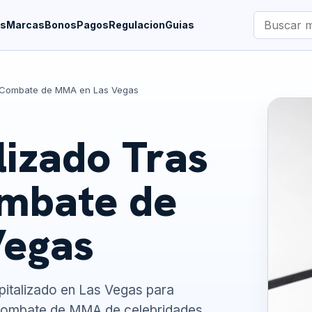
Buscar
es
Marcas
Bonos
Pagos
Regulacion
Guias
marcas
n Combate de MMA en Las Vegas
lizado Tras
mbate de
Vegas
ospitalizado en Las Vegas para
 combate de MMA de celebridades,