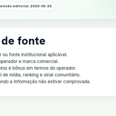
revisão editorial: 2026-05-26
 de fonte
r ou fonte institucional aplicável.
operador e marca comercial.
tos e bônus em termos do operador.
l de mídia, ranking e sinal comunitário.
ando a informação não estiver comprovada.