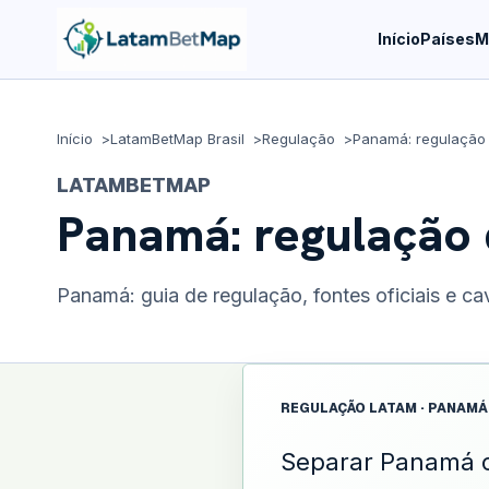
Início
Países
M
Início
LatamBetMap Brasil
Regulação
Panamá: regulação 
LATAMBETMAP
Panamá: regulação 
Panamá: guia de regulação, fontes oficiais e ca
REGULAÇÃO LATAM · PANAMÁ
Separar Panamá c