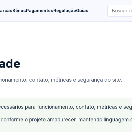
Buscar
arcas
Bônus
Pagamentos
Regulação
Guias
marcas
dade
onamento, contato, métricas e segurança do site.
essários para funcionamento, contato, métricas e seg
conforme o projeto amadurecer, mantendo linguagem clar