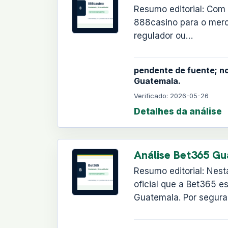
Resumo editorial: Com a
888casino para o merc
regulador ou…
pendente de fuente; no
Guatemala.
Verificado: 2026-05-26
Detalhes da análise
Análise Bet365 G
Resumo editorial: Nest
oficial que a Bet365 e
Guatemala. Por seguran