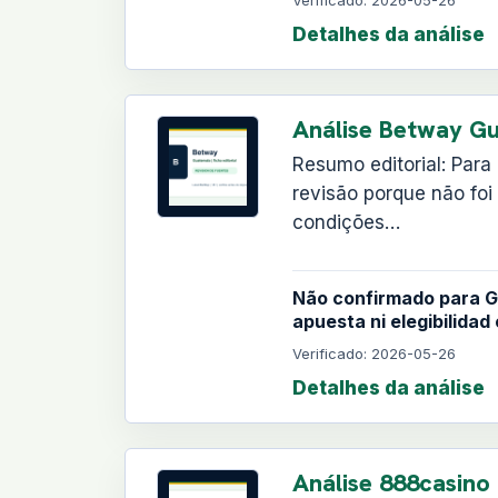
Verificado: 2026-05-26
Detalhes da análise
Análise Betway G
Resumo editorial: Par
revisão porque não foi
condições…
Não confirmado para Gu
apuesta ni elegibilida
Verificado: 2026-05-26
Detalhes da análise
Análise 888casin