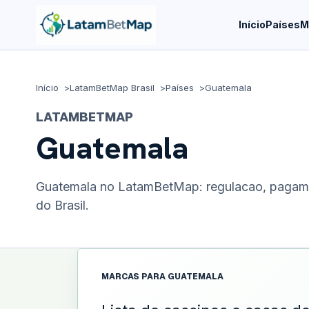
Início
Países
M
Início
LatamBetMap Brasil
Países
Guatemala
LATAMBETMAP
Guatemala
Guatemala no LatamBetMap: regulacao, pagamen
do Brasil.
MARCAS PARA GUATEMALA