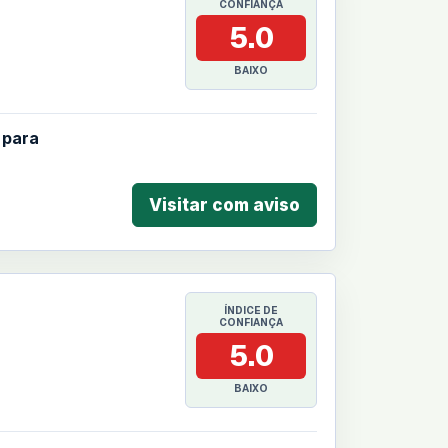
CONFIANÇA
5.0
BAIXO
 para
Visitar com aviso
ÍNDICE DE
CONFIANÇA
5.0
BAIXO