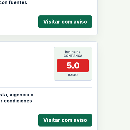
 con fuentes
Visitar com aviso
ÍNDICE DE
CONFIANÇA
5.0
BAIXO
sta, vigencia o
ar condiciones
Visitar com aviso