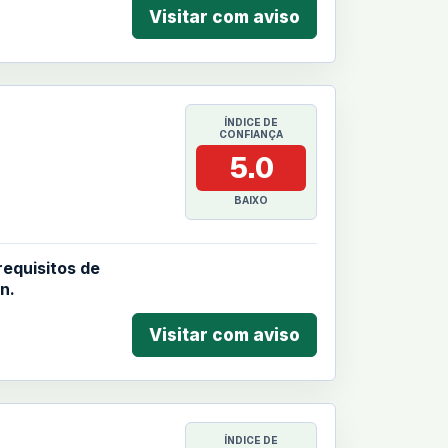
Visitar com aviso
ÍNDICE DE
CONFIANÇA
5.0
BAIXO
requisitos de
n.
Visitar com aviso
ÍNDICE DE