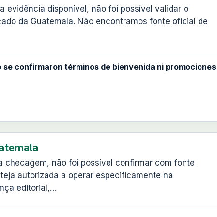
 evidência disponível, não foi possível validar o
ado da Guatemala. Não encontramos fonte oficial de
 se confirmaron términos de bienvenida ni promociones
uatemala
a checagem, não foi possível confirmar com fonte
steja autorizada a operar especificamente na
ça editorial,…