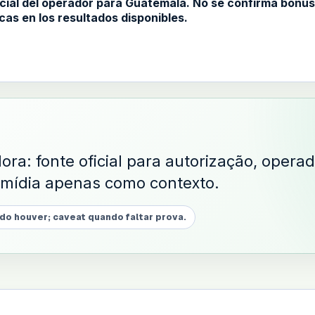
cial del operador para Guatemala. No se confirma bônus
cas en los resultados disponibles.
ora: fonte oficial para autorização, opera
mídia apenas como contexto.
ndo houver; caveat quando faltar prova.