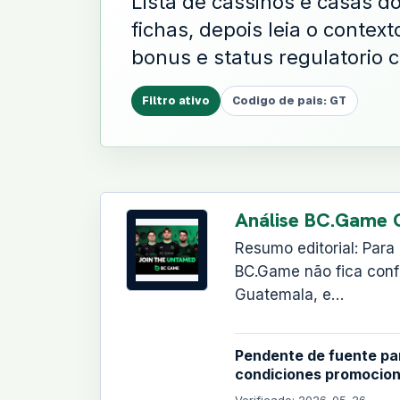
Lista de cassinos e casas d
fichas, depois leia o cont
bonus e status regulatorio
Filtro ativo
Codigo de pais: GT
Análise BC.Game 
Resumo editorial: Para 
BC.Game não fica conf
Guatemala, e…
Pendente de fuente par
condiciones promociona