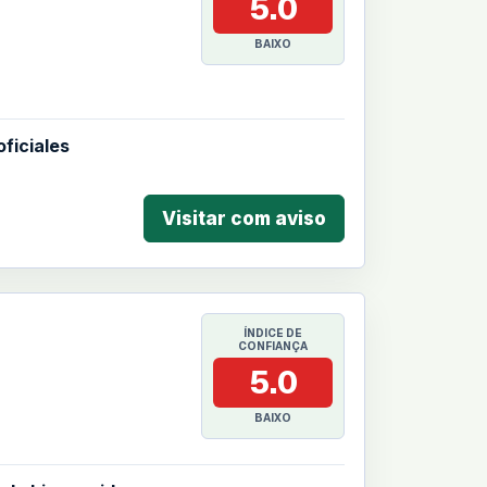
5.0
BAIXO
ficiales
Visitar com aviso
ÍNDICE DE
CONFIANÇA
5.0
BAIXO