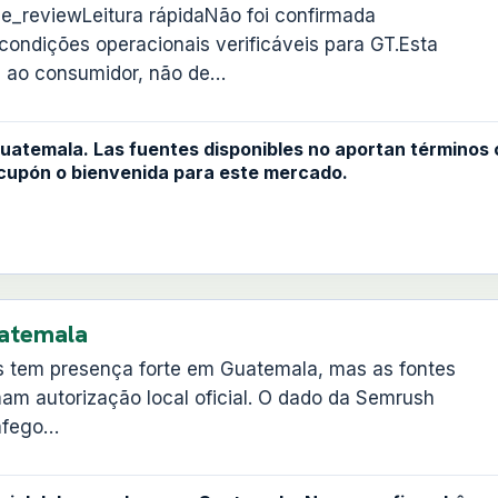
e_reviewLeitura rápidaNão foi confirmada
condições operacionais verificáveis para GT.Esta
a ao consumidor, não de…
atemala. Las fuentes disponibles no aportan términos o
 cupón o bienvenida para este mercado.
uatemala
is tem presença forte em Guatemala, mas as fontes
am autorização local oficial. O dado da Semrush
ráfego…