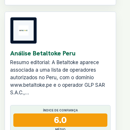
Análise Betaltoke Peru
Resumo editorial: A Betaltoke aparece
associada a uma lista de operadores
autorizados no Peru, com o domínio
www.betaltoke.pe e o operador GLP SAR
S.A.C.,…
ÍNDICE DE CONFIANÇA
6.0
MÉDIO