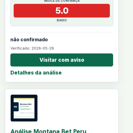
ÍNDICE DE CONFIANÇA
5.0
BAIXO
não confirmado
Verificado: 2026-05-26
Visitar com aviso
Detalhes da análise
Análise Montana Bet Peru