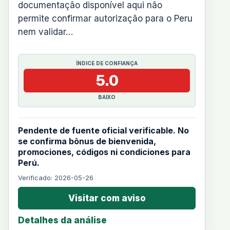
documentação disponível aqui não
permite confirmar autorização para o Peru
nem validar…
ÍNDICE DE CONFIANÇA
5.0
BAIXO
Pendente de fuente oficial verificable. No
se confirma bônus de bienvenida,
promociones, códigos ni condiciones para
Perú.
Verificado: 2026-05-26
Visitar com aviso
Detalhes da análise