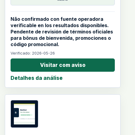
Não confirmado con fuente operadora
verificable en los resultados disponibles.
Pendente de revisión de términos oficiales
para bônus de bienvenida, promociones o
código promocional.
Verificado: 2026-05-26
Visitar com aviso
Detalhes da análise