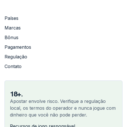
Países
Marcas
Bônus
Pagamentos
Regulação
Contato
18+.
Apostar envolve risco. Verifique a regulação
local, os termos do operador e nunca jogue com
dinheiro que você não pode perder.
Recursos de jogo responsável