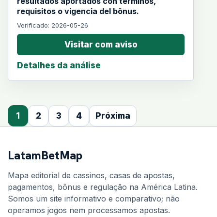
resultados aportados con términos,
requisitos o vigencia del bônus.
Verificado: 2026-05-26
Visitar com aviso
Detalhes da análise
1
2
3
4
Próxima
LatamBetMap
Mapa editorial de cassinos, casas de apostas,
pagamentos, bônus e regulação na América Latina.
Somos um site informativo e comparativo; não
operamos jogos nem processamos apostas.