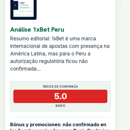
Análise 1xBet Peru
Resumo editorial: 1xBet é uma marca
internacional de apostas com presença na
América Latina, mas para o Peru a
autorização regulatória ficou não
confirmada…
ÍNDICE DE CONFIANÇA
5.0
BAIXO
Bônus y promociones: não confirmado en