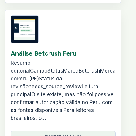
Análise Betcrush Peru
Resumo
editorialCampoStatusMarcaBetcrushMerca
doPeru (PE)Status da
revisãoneeds_source_reviewLeitura
principalO site existe, mas não foi possível
confirmar autorização válida no Peru com
as fontes disponíveis.Para leitores
brasileiros, o…