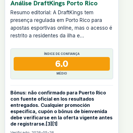
Análise DraftKings Porto Rico
Resumo editorial: A DraftKings tem
presença regulada em Porto Rico para
apostas esportivas online, mas o acesso é
restrito a residentes da ilha e…
ÍNDICE DE CONFIANÇA
6.0
MÉDIO
Bônus: não confirmado para Puerto Rico
con fuente oficial en los resultados
entregados. Cualquier promoción
específica, cupón o bônus de bienvenida
debe verificarse en la oferta vigente antes
de registrarse.[3][1]
Verificado: 2026-05-26