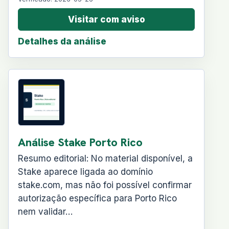
Visitar com aviso
Detalhes da análise
Análise Stake Porto Rico
Resumo editorial: No material disponível, a
Stake aparece ligada ao domínio
stake.com, mas não foi possível confirmar
autorização específica para Porto Rico
nem validar…