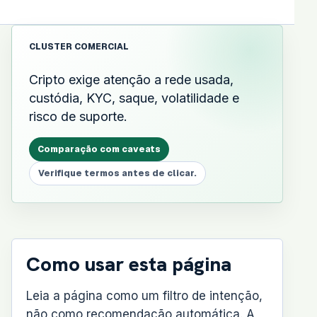
CLUSTER COMERCIAL
Cripto exige atenção a rede usada,
custódia, KYC, saque, volatilidade e
risco de suporte.
Comparação com caveats
Verifique termos antes de clicar.
Como usar esta página
Leia a página como um filtro de intenção,
não como recomendação automática. A