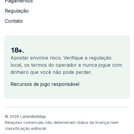
Pagamentos
Regulação
Contato
18+.
Apostar envolve risco. Verifique a regulação
local, os termos do operador e nunca jogue com
dinheiro que você não pode perder.
Recursos de jogo responsável
© 2026 LatamBetMap.
Relações comerciais não determinam status de licença nem
classificação editorial.