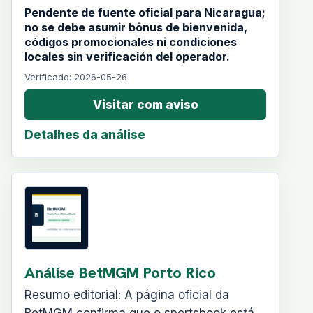
Pendente de fuente oficial para Nicaragua;
no se debe asumir bônus de bienvenida,
códigos promocionales ni condiciones
locales sin verificación del operador.
Verificado: 2026-05-26
Visitar com aviso
Detalhes da análise
Análise BetMGM Porto Rico
Resumo editorial: A página oficial da