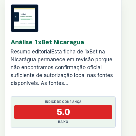
Análise 1xBet Nicaragua
Resumo editorialEsta ficha de 1xBet na
Nicarágua permanece em revisão porque
não encontramos confirmação oficial
suficiente de autorização local nas fontes
disponíveis. As fontes…
ÍNDICE DE CONFIANÇA
5.0
BAIXO