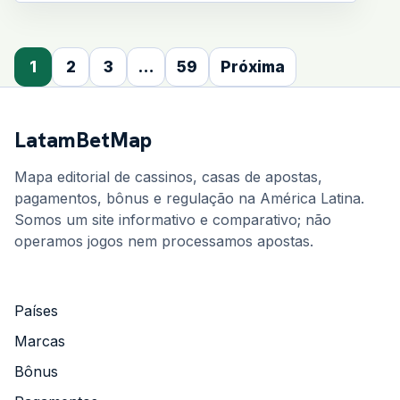
1
2
3
…
59
Próxima
LatamBetMap
Mapa editorial de cassinos, casas de apostas,
pagamentos, bônus e regulação na América Latina.
Somos um site informativo e comparativo; não
operamos jogos nem processamos apostas.
Países
Marcas
Bônus