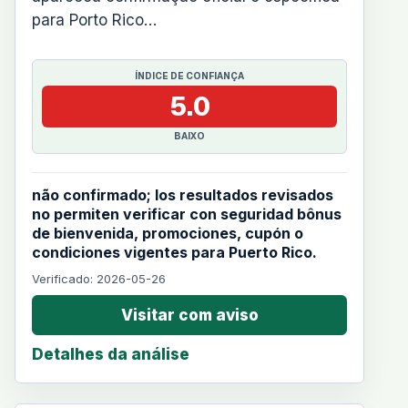
para Porto Rico…
ÍNDICE DE CONFIANÇA
5.0
BAIXO
não confirmado; los resultados revisados
no permiten verificar con seguridad bônus
de bienvenida, promociones, cupón o
condiciones vigentes para Puerto Rico.
Verificado: 2026-05-26
Visitar com aviso
Detalhes da análise