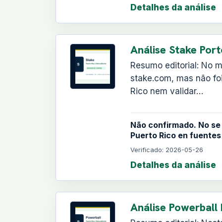
Detalhes da análise
Análise Stake Port
Resumo editorial: No m
stake.com, mas não foi
Rico nem validar…
Não confirmado. No se 
Puerto Rico en fuentes 
Verificado: 2026-05-26
Detalhes da análise
Análise Powerball 