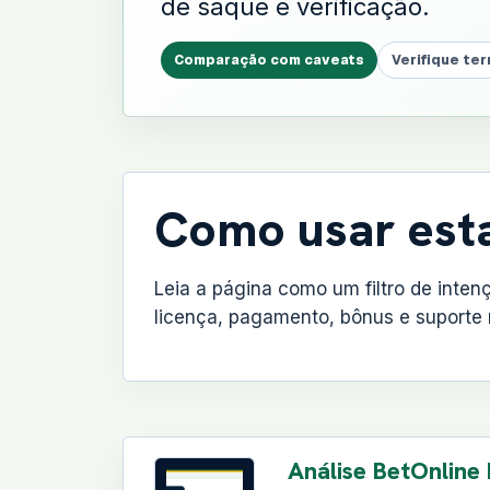
de saque e verificação.
Comparação com caveats
Verifique ter
Como usar est
Leia a página como um filtro de inte
licença, pagamento, bônus e suporte 
Análise BetOnline 