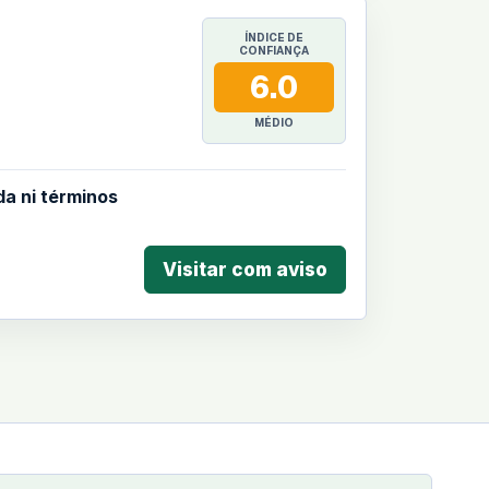
ÍNDICE DE
CONFIANÇA
6.0
MÉDIO
da ni términos
Visitar com aviso