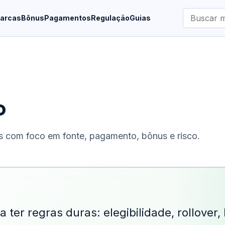
Buscar
arcas
Bônus
Pagamentos
Regulação
Guias
marcas
o
 com foco em fonte, pagamento, bônus e risco.
er regras duras: elegibilidade, rollover, 