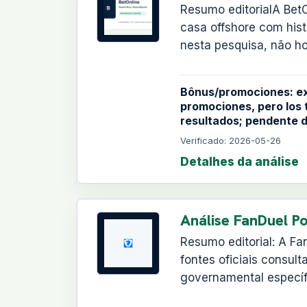
Resumo editorialA Bet
casa offshore com hist
nesta pesquisa, não 
Bônus/promociones: ex
promociones, pero los 
resultados; pendente d
Verificado: 2026-05-26
Detalhes da análise
Análise FanDuel Po
Resumo editorial: A F
fontes oficiais consul
governamental especí