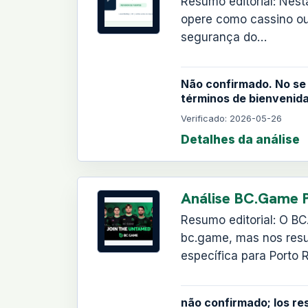
Resumo editorial: Nest
opere como cassino ou
segurança do…
Não confirmado. No se
términos de bienvenida
Verificado: 2026-05-26
Detalhes da análise
Análise BC.Game P
Resumo editorial: O BC
bc.game, mas nos resu
específica para Porto 
não confirmado; los re