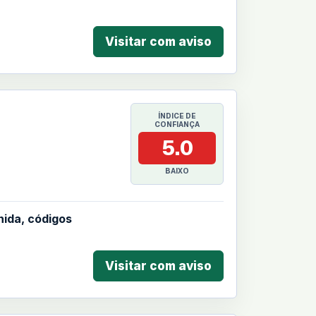
Visitar com aviso
ÍNDICE DE
CONFIANÇA
5.0
BAIXO
nida, códigos
Visitar com aviso