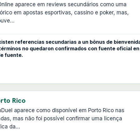
Online aparece em reviews secundários como uma
órico em apostas esportivas, cassino e poker, mas,
houve…
isten referencias secundarias a un bônus de bienvenid
términos no quedaron confirmados con fuente oficial en
e fuente.
rto Rico
anDuel aparece como disponível em Porto Rico nas
tadas, mas não foi possível confirmar uma licença
fica da…