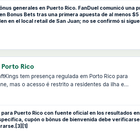
ônus generales en Puerto Rico. FanDuel comunicó una 
n Bonus Bets tras una primera apuesta de al menos $5 
en en el local retail de San Juan; no se confirmó si sigue 
 Porto Rico
aftKings tem presença regulada em Porto Rico para
ine, mas o acesso é restrito a residentes da ilha e…
para Puerto Rico con fuente oficial en los resultados e
pecífica, cupón o bônus de bienvenida debe verificarse 
rarse.[3][1]