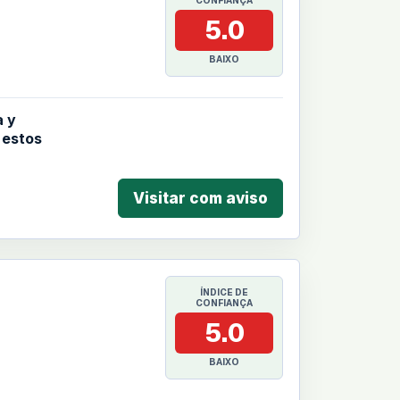
CONFIANÇA
5.0
BAIXO
a y
 estos
Visitar com aviso
ÍNDICE DE
CONFIANÇA
5.0
BAIXO