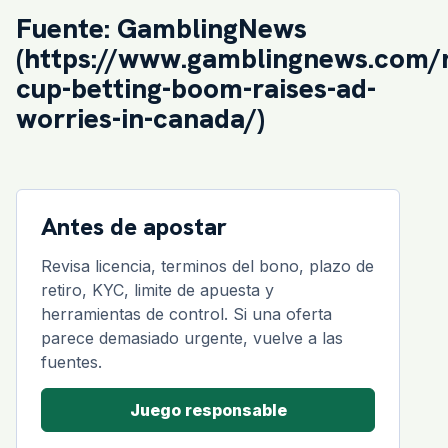
Fuente: GamblingNews
(https://www.gamblingnews.com/
cup-betting-boom-raises-ad-
worries-in-canada/)
Antes de apostar
Revisa licencia, terminos del bono, plazo de
retiro, KYC, limite de apuesta y
herramientas de control. Si una oferta
parece demasiado urgente, vuelve a las
fuentes.
Juego responsable