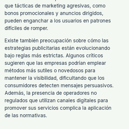
que tácticas de marketing agresivas, como
bonos promocionales y anuncios dirigidos,
pueden enganchar a los usuarios en patrones
difíciles de romper.
Existe también preocupación sobre cómo las
estrategias publicitarias están evolucionando
bajo reglas más estrictas. Algunos críticos
sugieren que las empresas podrían emplear
métodos más sutiles o novedosos para
mantener la visibilidad, dificultando que los
consumidores detecten mensajes persuasivos.
Además, la presencia de operadores no
regulados que utilizan canales digitales para
promover sus servicios complica la aplicación
de las normativas.