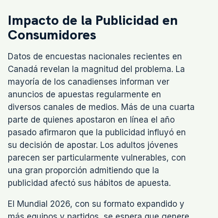
Impacto de la Publicidad en
Consumidores
Datos de encuestas nacionales recientes en
Canadá revelan la magnitud del problema. La
mayoría de los canadienses informan ver
anuncios de apuestas regularmente en
diversos canales de medios. Más de una cuarta
parte de quienes apostaron en línea el año
pasado afirmaron que la publicidad influyó en
su decisión de apostar. Los adultos jóvenes
parecen ser particularmente vulnerables, con
una gran proporción admitiendo que la
publicidad afectó sus hábitos de apuesta.
El Mundial 2026, con su formato expandido y
más equipos y partidos, se espera que genere