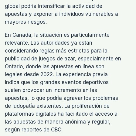
global podría intensificar la actividad de
apuestas y exponer a individuos vulnerables a
mayores riesgos.
En Canadá, la situación es particularmente
relevante. Las autoridades ya están
considerando reglas más estrictas para la
publicidad de juegos de azar, especialmente en
Ontario, donde las apuestas en línea son
legales desde 2022. La experiencia previa
indica que los grandes eventos deportivos
suelen provocar un incremento en las
apuestas, lo que podría agravar los problemas
de ludopatía existentes. La proliferación de
plataformas digitales ha facilitado el acceso a
las apuestas de manera anónima y regular,
según reportes de CBC.