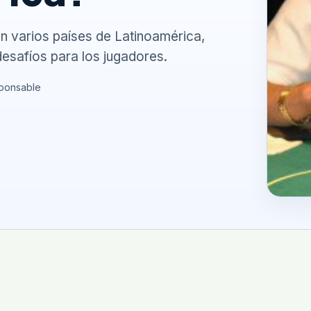
en varios países de Latinoamérica,
desafíos para los jugadores.
sponsable