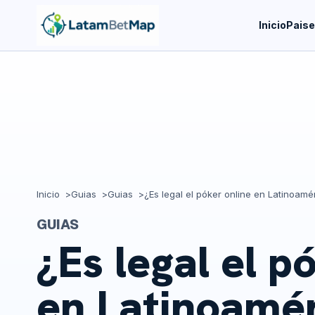
Inicio
Pais
Inicio
Guias
Guias
¿Es legal el póker online en Latinoamé
GUIAS
¿Es legal el p
en Latinoamé