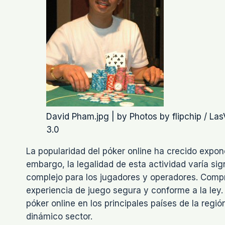
David Pham.jpg | by Photos by flipchip / 
3.0
La popularidad del póker online ha crecido expon
embargo, la legalidad de esta actividad varía si
complejo para los jugadores y operadores. Compr
experiencia de juego segura y conforme a la ley. 
póker online en los principales países de la reg
dinámico sector.