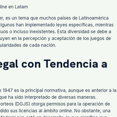
line en Latam
óker, es un tema que muchos países de Latinoamérica
Algunos han implementado leyes específicas, mientras
os o incluso inexistentes. Esta diversidad se debe a
nfluyen en la percepción y aceptación de los juegos de
cularidades de cada nación.
egal con Tendencia a
 1947 es la principal normativa, aunque es anterior a la
 que ha sido interpretado de diversas maneras.
orteos (DGJS) otorga permisos para la operación de
dido sus licencias al ámbito online. No obstante, una