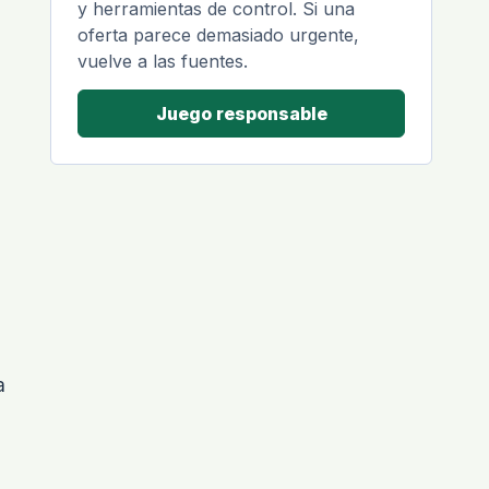
y herramientas de control. Si una
oferta parece demasiado urgente,
vuelve a las fuentes.
Juego responsable
a