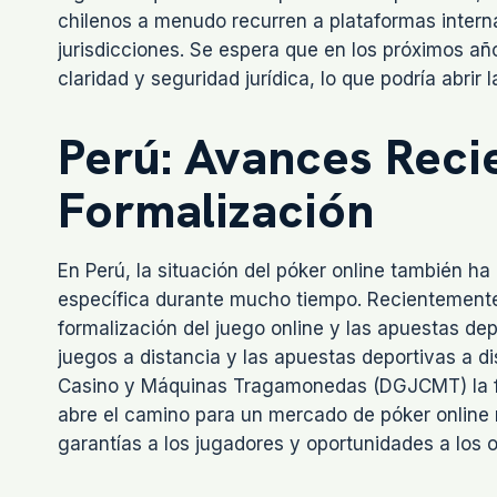
chilenos a menudo recurren a plataformas intern
jurisdicciones. Se espera que en los próximos añ
claridad y seguridad jurídica, lo que podría abrir
Perú: Avances Reci
Formalización
En Perú, la situación del póker online también ha
específica durante mucho tiempo. Recientemente,
formalización del juego online y las apuestas dep
juegos a distancia y las apuestas deportivas a d
Casino y Máquinas Tragamonedas (DGJCMT) la fac
abre el camino para un mercado de póker online 
garantías a los jugadores y oportunidades a los 