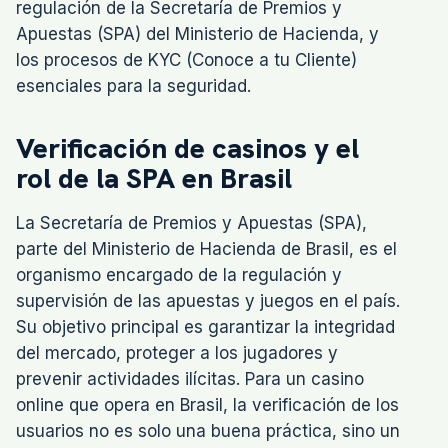
regulación de la Secretaría de Premios y
Apuestas (SPA) del Ministerio de Hacienda, y
los procesos de KYC (Conoce a tu Cliente)
esenciales para la seguridad.
Verificación de casinos y el
rol de la SPA en Brasil
La Secretaría de Premios y Apuestas (SPA),
parte del Ministerio de Hacienda de Brasil, es el
organismo encargado de la regulación y
supervisión de las apuestas y juegos en el país.
Su objetivo principal es garantizar la integridad
del mercado, proteger a los jugadores y
prevenir actividades ilícitas. Para un casino
online que opera en Brasil, la verificación de los
usuarios no es solo una buena práctica, sino un