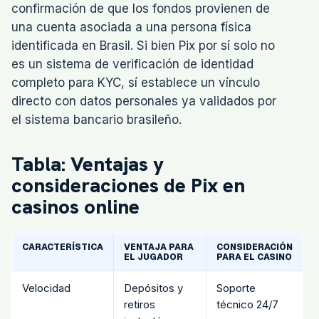
confirmación de que los fondos provienen de
una cuenta asociada a una persona física
identificada en Brasil. Si bien Pix por sí solo no
es un sistema de verificación de identidad
completo para KYC, sí establece un vínculo
directo con datos personales ya validados por
el sistema bancario brasileño.
Tabla: Ventajas y
consideraciones de Pix en
casinos online
CARACTERÍSTICA
VENTAJA PARA
CONSIDERACIÓN
EL JUGADOR
PARA EL CASINO
Velocidad
Depósitos y
Soporte
retiros
técnico 24/7