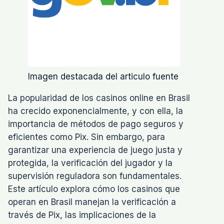
Imagen destacada del articulo fuente
La popularidad de los casinos online en Brasil
ha crecido exponencialmente, y con ella, la
importancia de métodos de pago seguros y
eficientes como Pix. Sin embargo, para
garantizar una experiencia de juego justa y
protegida, la verificación del jugador y la
supervisión reguladora son fundamentales.
Este artículo explora cómo los casinos que
operan en Brasil manejan la verificación a
través de Pix, las implicaciones de la