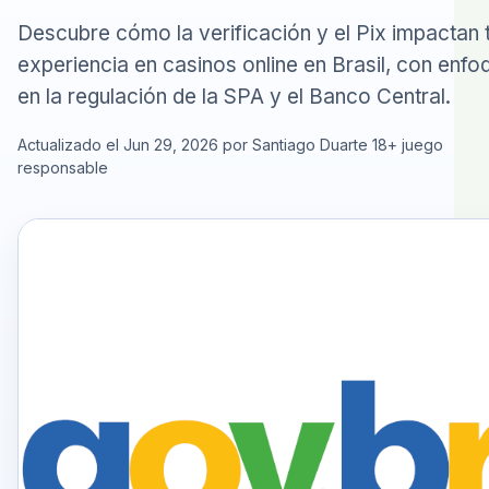
Descubre cómo la verificación y el Pix impactan 
experiencia en casinos online en Brasil, con enfo
en la regulación de la SPA y el Banco Central.
Actualizado el Jun 29, 2026 por Santiago Duarte
18+ juego
responsable