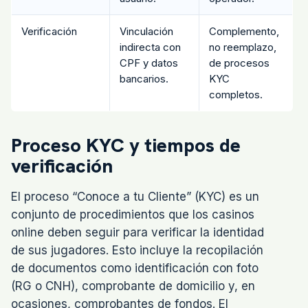
Verificación
Vinculación
Complemento,
indirecta con
no reemplazo,
CPF y datos
de procesos
bancarios.
KYC
completos.
Proceso KYC y tiempos de
verificación
El proceso “Conoce a tu Cliente” (KYC) es un
conjunto de procedimientos que los casinos
online deben seguir para verificar la identidad
de sus jugadores. Esto incluye la recopilación
de documentos como identificación con foto
(RG o CNH), comprobante de domicilio y, en
ocasiones, comprobantes de fondos. El