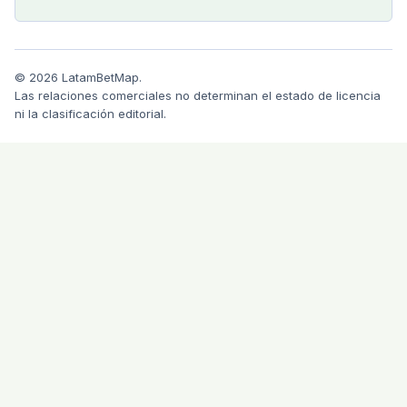
© 2026 LatamBetMap.
Las relaciones comerciales no determinan el estado de licencia
ni la clasificación editorial.