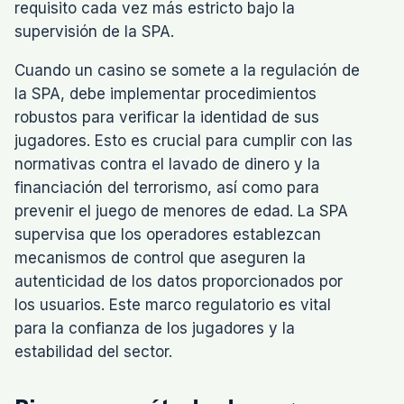
requisito cada vez más estricto bajo la
supervisión de la SPA.
Cuando un casino se somete a la regulación de
la SPA, debe implementar procedimientos
robustos para verificar la identidad de sus
jugadores. Esto es crucial para cumplir con las
normativas contra el lavado de dinero y la
financiación del terrorismo, así como para
prevenir el juego de menores de edad. La SPA
supervisa que los operadores establezcan
mecanismos de control que aseguren la
autenticidad de los datos proporcionados por
los usuarios. Este marco regulatorio es vital
para la confianza de los jugadores y la
estabilidad del sector.