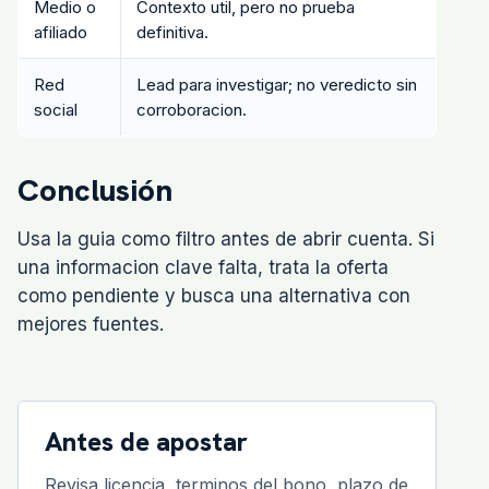
Medio o
Contexto util, pero no prueba
afiliado
definitiva.
Red
Lead para investigar; no veredicto sin
social
corroboracion.
Conclusión
Usa la guia como filtro antes de abrir cuenta. Si
una informacion clave falta, trata la oferta
como pendiente y busca una alternativa con
mejores fuentes.
Antes de apostar
Revisa licencia, terminos del bono, plazo de