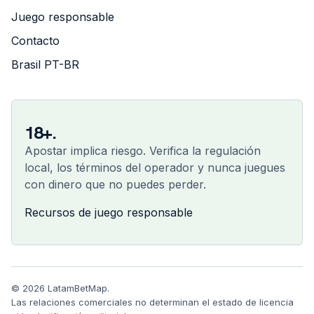
Juego responsable
Contacto
Brasil PT-BR
18+.
Apostar implica riesgo. Verifica la regulación
local, los términos del operador y nunca juegues
con dinero que no puedes perder.
Recursos de juego responsable
© 2026 LatamBetMap.
Las relaciones comerciales no determinan el estado de licencia