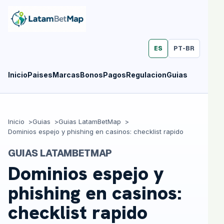
ES
PT-BR
Inicio
Paises
Marcas
Bonos
Pagos
Regulacion
Guias
Inicio
Guias
Guias LatamBetMap
Dominios espejo y phishing en casinos: checklist rapido
GUIAS LATAMBETMAP
Dominios espejo y
phishing en casinos:
checklist rapido