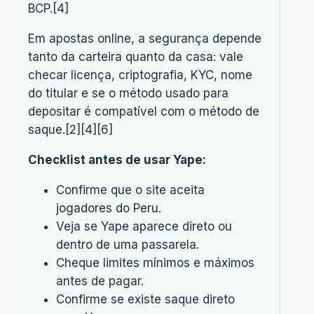
BCP.[4]
Em apostas online, a segurança depende
tanto da carteira quanto da casa: vale
checar licença, criptografia, KYC, nome
do titular e se o método usado para
depositar é compatível com o método de
saque.[2][4][6]
Checklist antes de usar Yape:
Confirme que o site aceita
jogadores do Peru.
Veja se Yape aparece direto ou
dentro de uma passarela.
Cheque limites mínimos e máximos
antes de pagar.
Confirme se existe saque direto