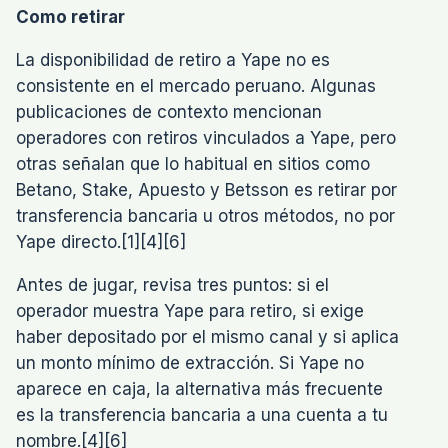
Como retirar
La disponibilidad de retiro a Yape no es
consistente en el mercado peruano. Algunas
publicaciones de contexto mencionan
operadores con retiros vinculados a Yape, pero
otras señalan que lo habitual en sitios como
Betano, Stake, Apuesto y Betsson es retirar por
transferencia bancaria u otros métodos, no por
Yape directo.[1][4][6]
Antes de jugar, revisa tres puntos: si el
operador muestra Yape para retiro, si exige
haber depositado por el mismo canal y si aplica
un monto mínimo de extracción. Si Yape no
aparece en caja, la alternativa más frecuente
es la transferencia bancaria a una cuenta a tu
nombre.[4][6]