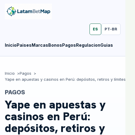
ES
PT-BR
Inicio
Paises
Marcas
Bonos
Pagos
Regulacion
Guias
Inicio
Pagos
Yape en apuestas y casinos en Perú: depósitos, retiros y límites
PAGOS
Yape en apuestas y
casinos en Perú:
depósitos, retiros y