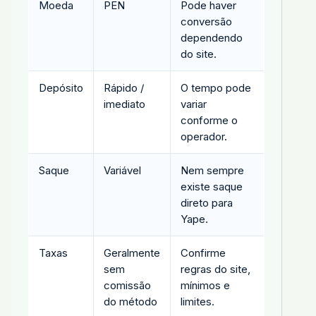
Moeda
PEN
Pode haver
conversão
dependendo
do site.
Depósito
Rápido /
O tempo pode
imediato
variar
conforme o
operador.
Saque
Variável
Nem sempre
existe saque
direto para
Yape.
Taxas
Geralmente
Confirme
sem
regras do site,
comissão
mínimos e
do método
limites.