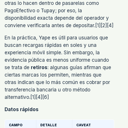
otras lo hacen dentro de pasarelas como
PagoEfectivo o Tupay; por eso, la
disponibilidad exacta depende del operador y
conviene verificarla antes de depositar.[1][2][4]
En la práctica, Yape es útil para usuarios que
buscan recargas rápidas en soles y una
experiencia móvil simple. Sin embargo, la
evidencia pública es menos uniforme cuando
se trata de
retiros
: algunas guías afirman que
ciertas marcas los permiten, mientras que
otras indican que lo más común es cobrar por
transferencia bancaria u otro método
alternativo.[1][4][6]
Datos rápidos
CAMPO
DETALLE
CAVEAT