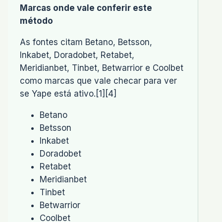
Marcas onde vale conferir este
método
As fontes citam Betano, Betsson,
Inkabet, Doradobet, Retabet,
Meridianbet, Tinbet, Betwarrior e Coolbet
como marcas que vale checar para ver
se Yape está ativo.[1][4]
Betano
Betsson
Inkabet
Doradobet
Retabet
Meridianbet
Tinbet
Betwarrior
Coolbet