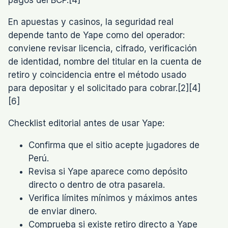
En apuestas y casinos, la seguridad real
depende tanto de Yape como del operador:
conviene revisar licencia, cifrado, verificación
de identidad, nombre del titular en la cuenta de
retiro y coincidencia entre el método usado
para depositar y el solicitado para cobrar.[2][4]
[6]
Checklist editorial antes de usar Yape:
Confirma que el sitio acepte jugadores de
Perú.
Revisa si Yape aparece como depósito
directo o dentro de otra pasarela.
Verifica límites mínimos y máximos antes
de enviar dinero.
Comprueba si existe retiro directo a Yape