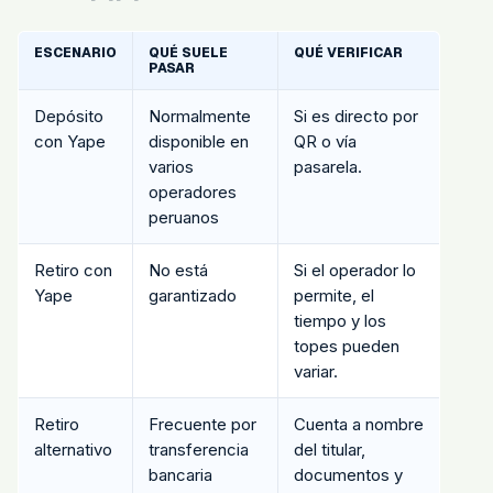
ESCENARIO
QUÉ SUELE
QUÉ VERIFICAR
PASAR
Depósito
Normalmente
Si es directo por
con Yape
disponible en
QR o vía
varios
pasarela.
operadores
peruanos
Retiro con
No está
Si el operador lo
Yape
garantizado
permite, el
tiempo y los
topes pueden
variar.
Retiro
Frecuente por
Cuenta a nombre
alternativo
transferencia
del titular,
bancaria
documentos y