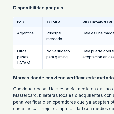
Disponibilidad por pais
PAÍS
ESTADO
OBSERVACIÓN EDI
Argentina
Principal
Ualá es una marca 
mercado
Otros
No verificado
Ualá puede operar
países
para gaming
aceptación en ca
LATAM
Marcas donde conviene verificar este metodo
Conviene revisar Ualá especialmente en casinos
Mastercard, billeteras locales o adquirentes con
pena verificarlo en operadores que ya aceptan o
suele indicar mejor compatibilidad con medios de