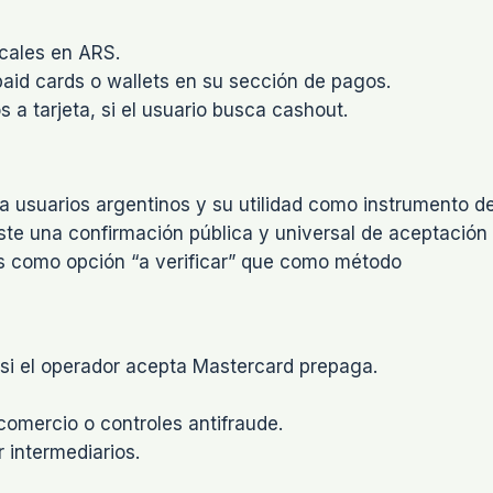
cales en ARS.
aid cards o wallets en su sección de pagos.
s a tarjeta, si el usuario busca cashout.
ara usuarios argentinos y su utilidad como instrumento d
xiste una confirmación pública y universal de aceptación
ás como opción “a verificar” que como método
si el operador acepta Mastercard prepaga.
comercio o controles antifraude.
 intermediarios.