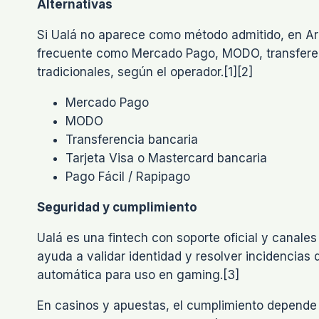
Alternativas
Si Ualá no aparece como método admitido, en Arg
frecuente como Mercado Pago, MODO, transferenc
tradicionales, según el operador.[1][2]
Mercado Pago
MODO
Transferencia bancaria
Tarjeta Visa o Mastercard bancaria
Pago Fácil / Rapipago
Seguridad y cumplimiento
Ualá es una fintech con soporte oficial y canales
ayuda a validar identidad y resolver incidencias 
automática para uso en gaming.[3]
En casinos y apuestas, el cumplimiento depende