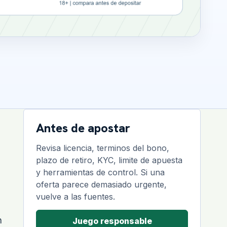
Antes de apostar
Revisa licencia, terminos del bono,
plazo de retiro, KYC, limite de apuesta
y herramientas de control. Si una
oferta parece demasiado urgente,
vuelve a las fuentes.
n
Juego responsable