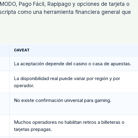
MODO, Pago Fácil, Rapipago y opciones de tarjeta o
scripta como una herramienta financiera general que
CAVEAT
La aceptación depende del casino o casa de apuestas.
La disponibilidad real puede variar por región y por
operador.
No existe confirmación universal para gaming.
Muchos operadores no habilitan retiros a billeteras o
tarjetas prepagas.