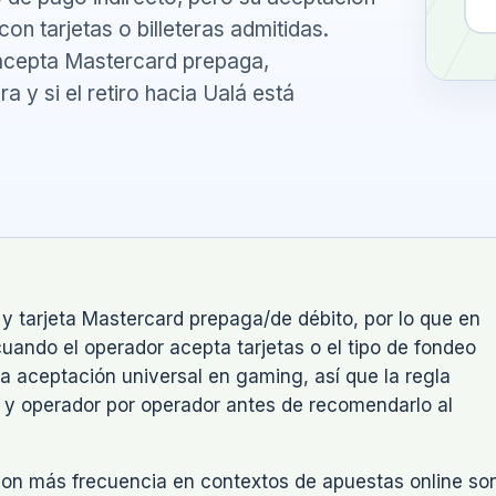
on tarjetas o billeteras admitidas.
io acepta Mastercard prepaga,
a y si el retiro hacia Ualá está
 y tarjeta Mastercard prepaga/de débito, por lo que en
uando el operador acepta tarjetas o el tipo de fondeo
a aceptación universal en gaming, así que la regla
o y operador por operador antes de recomendarlo al
con más frecuencia en contextos de apuestas online so