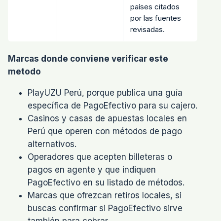
países citados
por las fuentes
revisadas.
Marcas donde conviene verificar este
metodo
PlayUZU Perú, porque publica una guía
específica de PagoEfectivo para su cajero.
Casinos y casas de apuestas locales en
Perú que operen con métodos de pago
alternativos.
Operadores que acepten billeteras o
pagos en agente y que indiquen
PagoEfectivo en su listado de métodos.
Marcas que ofrezcan retiros locales, si
buscas confirmar si PagoEfectivo sirve
también para cobrar.