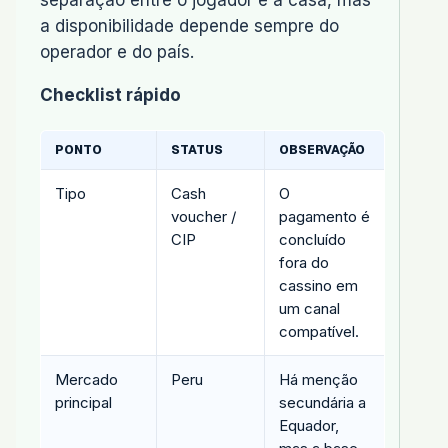
a disponibilidade depende sempre do
operador e do país.
Checklist rápido
PONTO
STATUS
OBSERVAÇÃO
Tipo
Cash
O
voucher /
pagamento é
CIP
concluído
fora do
cassino em
um canal
compatível.
Mercado
Peru
Há menção
principal
secundária a
Equador,