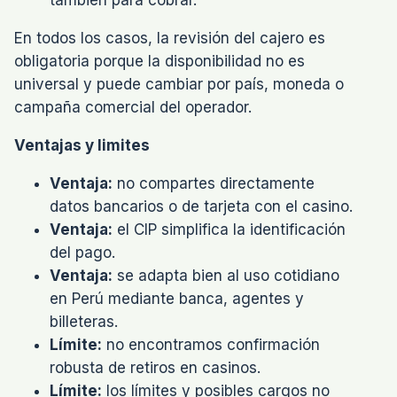
En todos los casos, la revisión del cajero es
obligatoria porque la disponibilidad no es
universal y puede cambiar por país, moneda o
campaña comercial del operador.
Ventajas y limites
Ventaja:
no compartes directamente
datos bancarios o de tarjeta con el casino.
Ventaja:
el CIP simplifica la identificación
del pago.
Ventaja:
se adapta bien al uso cotidiano
en Perú mediante banca, agentes y
billeteras.
Límite:
no encontramos confirmación
robusta de retiros en casinos.
Límite:
los límites y posibles cargos no