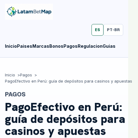
ES
PT-BR
Inicio
Paises
Marcas
Bonos
Pagos
Regulacion
Guias
Inicio
Pagos
PagoEfectivo en Perú: guía de depósitos para casinos y apuestas
PAGOS
PagoEfectivo en Perú:
guía de depósitos para
casinos y apuestas