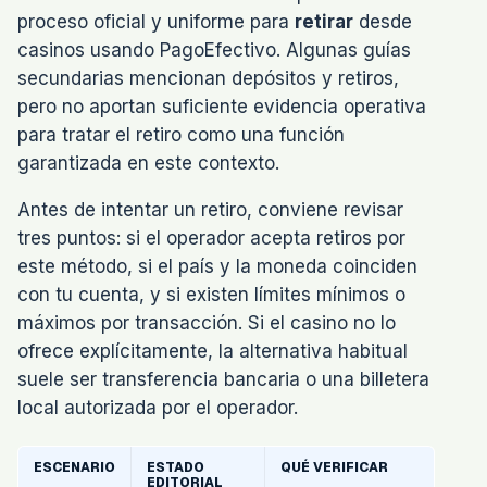
proceso oficial y uniforme para
retirar
desde
casinos usando PagoEfectivo. Algunas guías
secundarias mencionan depósitos y retiros,
pero no aportan suficiente evidencia operativa
para tratar el retiro como una función
garantizada en este contexto.
Antes de intentar un retiro, conviene revisar
tres puntos: si el operador acepta retiros por
este método, si el país y la moneda coinciden
con tu cuenta, y si existen límites mínimos o
máximos por transacción. Si el casino no lo
ofrece explícitamente, la alternativa habitual
suele ser transferencia bancaria o una billetera
local autorizada por el operador.
ESCENARIO
ESTADO
QUÉ VERIFICAR
EDITORIAL