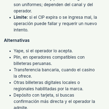
son uniformes; dependen del canal y del
operador.
Límite:
si el CIP expira o se ingresa mal, la
operación puede fallar y requerir un nuevo
intento.
Alternativas
Yape, si el operador lo acepta.
Plin, en operadores compatibles con
billeteras peruanas.
Transferencia bancaria, cuando el casino
la ofrece.
Otras billeteras digitales locales o
regionales habilitadas por la marca.
Depósito con tarjeta, si buscas
confirmación más directa y el operador la
admite.