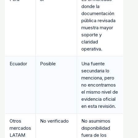
donde la
documentación
pública revisada
muestra mayor
soporte y
claridad
operativa.
Ecuador
Posible
Una fuente
secundaria lo
menciona, pero
no encontramos
el mismo nivel de
evidencia oficial
en esta revisión.
Otros
No verificado
No asumimos
mercados
disponibilidad
LATAM
fuera de los