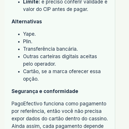
Limite:
é preciso conferir validade e
valor do CIP antes de pagar.
Alternativas
Yape.
Plin.
Transferência bancária.
Outras carteiras digitais aceitas
pelo operador.
Cartão, se a marca oferecer essa
opção.
Segurança e conformidade
PagoEfectivo funciona como pagamento
por referência, então você não precisa
expor dados do cartão dentro do cassino.
Ainda assim, cada pagamento depende