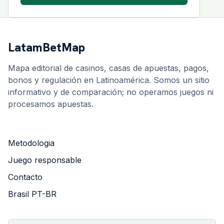
LatamBetMap
Mapa editorial de casinos, casas de apuestas, pagos,
bonos y regulación en Latinoamérica. Somos un sitio
informativo y de comparación; no operamos juegos ni
procesamos apuestas.
Metodologia
Juego responsable
Contacto
Brasil PT-BR