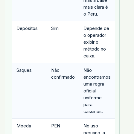
mas a base
mais clara é
o Peru.
Depósitos
Sim
Depende de
o operador
exibir o
método no
caixa.
Saques
Não
Não
confirmado
encontramos
uma regra
oficial
uniforme
para
cassinos.
Moeda
PEN
No uso
peruano, a