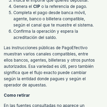
Indica el importe que quieres depositar.
Genera el
CIP
o la referencia de pago.
Completa el pago desde banca móvil,
agente, banco o billetera compatible,
según el canal que te muestre el sistema.
Confirma la operación y espera la
acreditación del saldo.
Las instrucciones públicas de PagoEfectivo
muestran varios canales compatibles, entre
ellos bancos, agentes, billeteras y otros puntos
autorizados. Esa variedad es útil, pero también
significa que el flujo exacto puede cambiar
según la entidad donde pagues y según el
operador de apuestas.
Como retirar
En las fuentes consultadas no aparece un