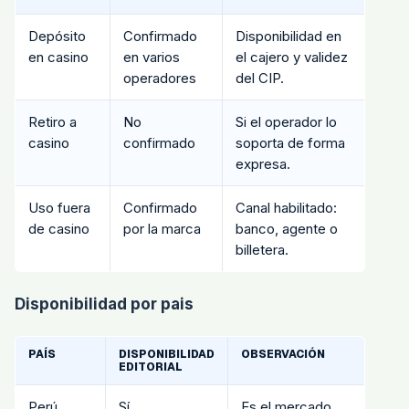
Depósito
Confirmado
Disponibilidad en
en casino
en varios
el cajero y validez
operadores
del CIP.
Retiro a
No
Si el operador lo
casino
confirmado
soporta de forma
expresa.
Uso fuera
Confirmado
Canal habilitado:
de casino
por la marca
banco, agente o
billetera.
Disponibilidad por pais
PAÍS
DISPONIBILIDAD
OBSERVACIÓN
EDITORIAL
Perú
Sí
Es el mercado