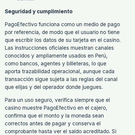
Seguridad y cumplimiento
PagoEfectivo funciona como un medio de pago
por referencia, de modo que el usuario no tiene
que escribir los datos de su tarjeta en el casino.
Las instrucciones oficiales muestran canales
conocidos y ampliamente usados en Perú,
como bancos, agentes y billeteras, lo que
aporta trazabilidad operacional, aunque cada
transacción sigue sujeta a las reglas del canal
que elijas y del operador donde juegues.
Para un uso seguro, verifica siempre que el
casino muestre PagoEfectivo en el cajero,
confirma que el monto y la moneda sean
correctos antes de pagar y conserva el
comprobante hasta ver el saldo acreditado. Si