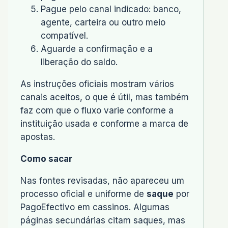
Pague pelo canal indicado: banco,
agente, carteira ou outro meio
compatível.
Aguarde a confirmação e a
liberação do saldo.
As instruções oficiais mostram vários
canais aceitos, o que é útil, mas também
faz com que o fluxo varie conforme a
instituição usada e conforme a marca de
apostas.
Como sacar
Nas fontes revisadas, não apareceu um
processo oficial e uniforme de
saque
por
PagoEfectivo em cassinos. Algumas
páginas secundárias citam saques, mas