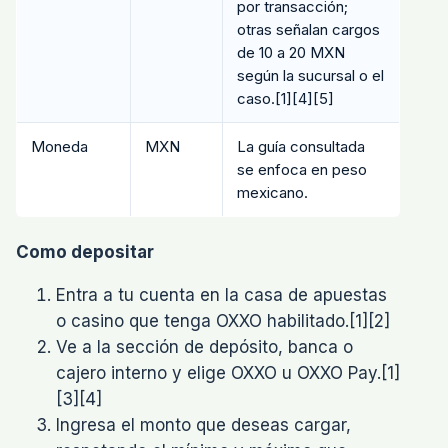
por transacción;
otras señalan cargos
de 10 a 20 MXN
según la sucursal o el
caso.[1][4][5]
Moneda
MXN
La guía consultada
se enfoca en peso
mexicano.
Como depositar
Entra a tu cuenta en la casa de apuestas
o casino que tenga OXXO habilitado.[1][2]
Ve a la sección de depósito, banca o
cajero interno y elige OXXO u OXXO Pay.[1]
[3][4]
Ingresa el monto que deseas cargar,