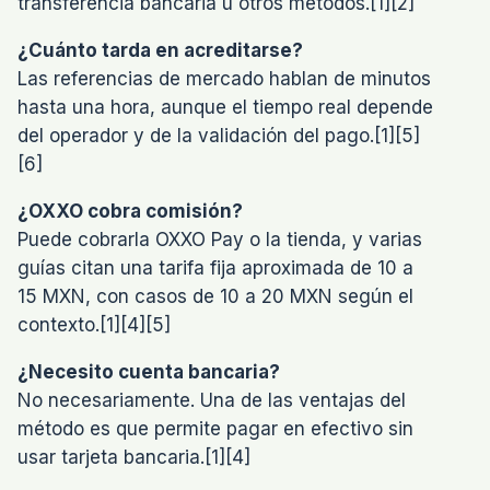
transferencia bancaria u otros métodos.[1][2]
¿Cuánto tarda en acreditarse?
Las referencias de mercado hablan de minutos
hasta una hora, aunque el tiempo real depende
del operador y de la validación del pago.[1][5]
[6]
¿OXXO cobra comisión?
Puede cobrarla OXXO Pay o la tienda, y varias
guías citan una tarifa fija aproximada de 10 a
15 MXN, con casos de 10 a 20 MXN según el
contexto.[1][4][5]
¿Necesito cuenta bancaria?
No necesariamente. Una de las ventajas del
método es que permite pagar en efectivo sin
usar tarjeta bancaria.[1][4]