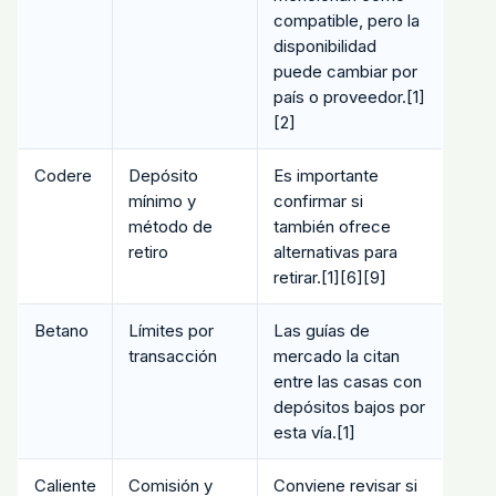
compatible, pero la
disponibilidad
puede cambiar por
país o proveedor.[1]
[2]
Codere
Depósito
Es importante
mínimo y
confirmar si
método de
también ofrece
retiro
alternativas para
retirar.[1][6][9]
Betano
Límites por
Las guías de
transacción
mercado la citan
entre las casas con
depósitos bajos por
esta vía.[1]
Caliente
Comisión y
Conviene revisar si