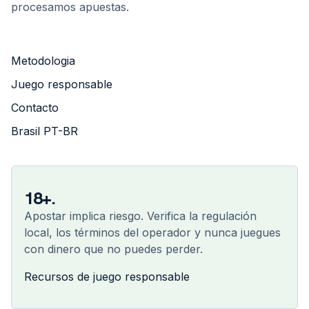
procesamos apuestas.
Metodologia
Juego responsable
Contacto
Brasil PT-BR
18+.
Apostar implica riesgo. Verifica la regulación
local, los términos del operador y nunca juegues
con dinero que no puedes perder.
Recursos de juego responsable