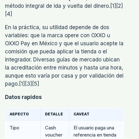
método integral de ida y vuelta del dinero.[1][2]
[4]
En la práctica, su utilidad depende de dos
variables: que la marca opere con OXXO u
OXXO Pay en México y que el usuario acepte la
comisión que pueda aplicar la tienda o el
integrador. Diversas guías de mercado ubican
la acreditación entre minutos y hasta una hora,
aunque esto varía por casa y por validación del
pago.[1][3][5]
Datos rapidos
ASPECTO
DETALLE
CAVEAT
Tipo
Cash
El usuario paga una
voucher
referencia en tienda