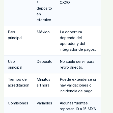
/
OXXO.
depósito
en
efectivo
País
México
La cobertura
principal
depende del
operador y del
integrador de pagos.
Uso
Depósito
No suele servir para
principal
retiro directo.
Tiempo de
Minutos
Puede extenderse si
acreditación
a 1 hora
hay validaciones o
incidencia de pago.
Comisiones
Variables
Algunas fuentes
reportan 10 a 15 MXN