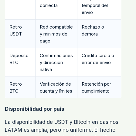
correcta
temporal del
envío
Retiro
Red compatible
Rechazo o
USDT
y mínimos de
demora
pago
Depósito
Confirmaciones
Crédito tardío o
BTC
y dirección
error de envío
nativa
Retiro
Verificación de
Retención por
BTC
cuenta y límites
cumplimiento
Disponibilidad por pais
La disponibilidad de USDT y Bitcoin en casinos
LATAM es amplia, pero no uniforme. El hecho