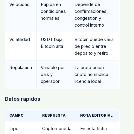
Velocidad
Rápida en
Depende de
condiciones
confirmaciones,
normales
congestión y
control interno
Volatilidad
USDT baja;
Bitcoin puede variar
Bitcoin alta
de precio entre
depósito y retiro
Regulación
Variable por
La aceptación
país y
cripto no implica
operador
licencia local
Datos rapidos
CAMPO
RESPUESTA
NOTA EDITORIAL
Tipo
Criptomoneda
En esta ficha