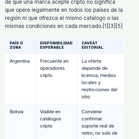
de que una marca acepte cripto no significa
que opere legalmente en todos los países de la
región ni que ofrezca el mismo catálogo o las
mismas condiciones en cada mercado.[1][3][5]
PAÍS O
DISPONIBILIDAD
CAVEAT
ZONA
ESPERABLE
EDITORIAL
Argentina
Frecuente en
La oferta
operadores
depende de
cripto
licencia, medios
locales y
restricciones del
sitio
Bolivia
Visible en
Conviene
catálogos
confirmar
cripto
soporte real de
retiro, no solo de