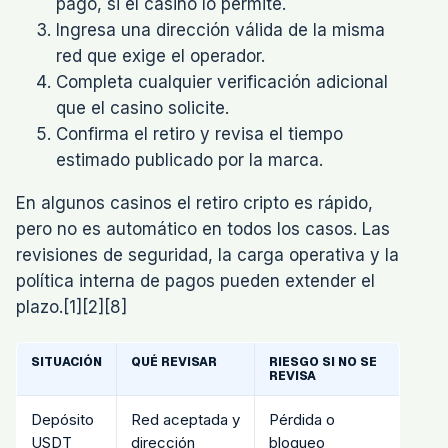
pago, si el casino lo permite.
Ingresa una dirección válida de la misma
red que exige el operador.
Completa cualquier verificación adicional
que el casino solicite.
Confirma el retiro y revisa el tiempo
estimado publicado por la marca.
En algunos casinos el retiro cripto es rápido,
pero no es automático en todos los casos. Las
revisiones de seguridad, la carga operativa y la
política interna de pagos pueden extender el
plazo.[1][2][8]
SITUACIÓN
QUÉ REVISAR
RIESGO SI NO SE
REVISA
Depósito
Red aceptada y
Pérdida o
USDT
dirección
bloqueo