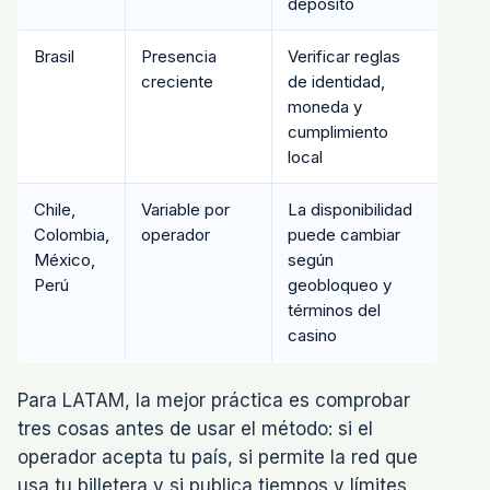
depósito
Brasil
Presencia
Verificar reglas
creciente
de identidad,
moneda y
cumplimiento
local
Chile,
Variable por
La disponibilidad
Colombia,
operador
puede cambiar
México,
según
Perú
geobloqueo y
términos del
casino
Para LATAM, la mejor práctica es comprobar
tres cosas antes de usar el método: si el
operador acepta tu país, si permite la red que
usa tu billetera y si publica tiempos y límites