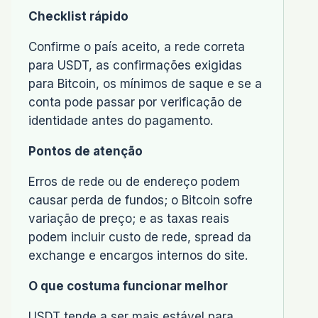
Checklist rápido
Confirme o país aceito, a rede correta
para USDT, as confirmações exigidas
para Bitcoin, os mínimos de saque e se a
conta pode passar por verificação de
identidade antes do pagamento.
Pontos de atenção
Erros de rede ou de endereço podem
causar perda de fundos; o Bitcoin sofre
variação de preço; e as taxas reais
podem incluir custo de rede, spread da
exchange e encargos internos do site.
O que costuma funcionar melhor
USDT tende a ser mais estável para