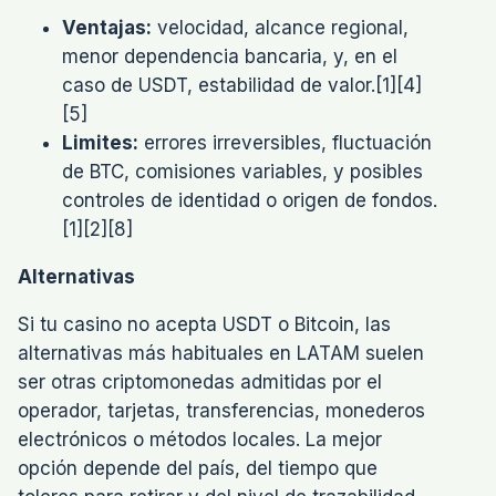
Ventajas:
velocidad, alcance regional,
menor dependencia bancaria, y, en el
caso de USDT, estabilidad de valor.[1][4]
[5]
Limites:
errores irreversibles, fluctuación
de BTC, comisiones variables, y posibles
controles de identidad o origen de fondos.
[1][2][8]
Alternativas
Si tu casino no acepta USDT o Bitcoin, las
alternativas más habituales en LATAM suelen
ser otras criptomonedas admitidas por el
operador, tarjetas, transferencias, monederos
electrónicos o métodos locales. La mejor
opción depende del país, del tiempo que