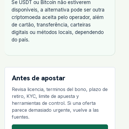
Se USDT ou Bitcoin não estiverem
disponíveis, a alternativa pode ser outra
criptomoeda aceita pelo operador, além
de cartão, transferência, carteiras
digitais ou métodos locais, dependendo
do país.
Antes de apostar
Revisa licencia, terminos del bono, plazo de
retiro, KYC, limite de apuesta y
herramientas de control. Si una oferta
parece demasiado urgente, vuelve a las
fuentes.