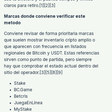
claros para retiro.[1][2][3]
Marcas donde conviene verificar este
metodo
Conviene revisar de forma prioritaria marcas
que suelen mostrar inventario cripto amplio o
que aparecen con frecuencia en listados
regionales de Bitcoin y USDT. Estas referencias
sirven como punto de partida, pero siempre
hay que comprobar el estado actual dentro del
sitio del operador.[3][5][8][9]
Stake
BC.Game
Betcris
JuegaEnLínea
MyStake