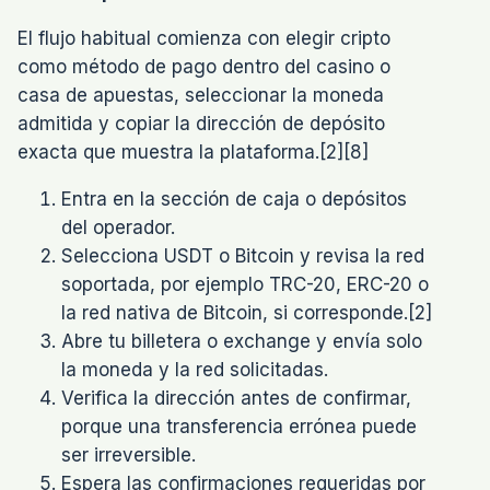
El flujo habitual comienza con elegir cripto
como método de pago dentro del casino o
casa de apuestas, seleccionar la moneda
admitida y copiar la dirección de depósito
exacta que muestra la plataforma.[2][8]
Entra en la sección de caja o depósitos
del operador.
Selecciona USDT o Bitcoin y revisa la red
soportada, por ejemplo TRC-20, ERC-20 o
la red nativa de Bitcoin, si corresponde.[2]
Abre tu billetera o exchange y envía solo
la moneda y la red solicitadas.
Verifica la dirección antes de confirmar,
porque una transferencia errónea puede
ser irreversible.
Espera las confirmaciones requeridas por