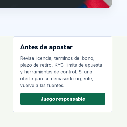
Antes de apostar
Revisa licencia, terminos del bono,
plazo de retiro, KYC, limite de apuesta
y herramientas de control. Si una
oferta parece demasiado urgente,
vuelve a las fuentes.
Juego responsable