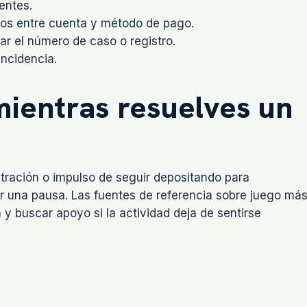
entes.
atos entre cuenta y método de pago.
r el número de caso o registro.
incidencia.
ientras resuelves un
ustración o impulso de seguir depositando para
er una pausa. Las fuentes de referencia sobre juego má
 y buscar apoyo si la actividad deja de sentirse