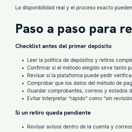
La disponibilidad real y el proceso exacto puede
Paso a paso para r
Checklist antes del primer depósito
Leer la política de depósitos y retiros compl
Confirmar si el método elegido sirve tanto p
Revisar si la plataforma puede pedir verific
Comprobar que los datos del método de pago
Guardar comprobantes, correos y estados d
Evitar interpretar “rápido” como “sin revisión
Si un retiro queda pendiente
Revisar avisos dentro de la cuenta y correos