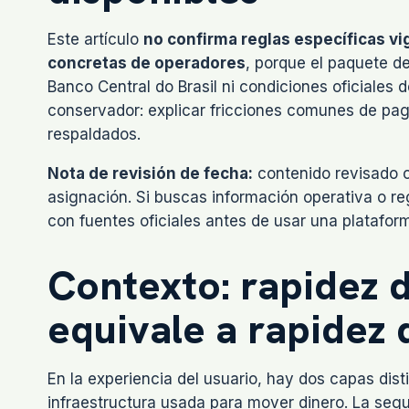
Este artículo
no confirma reglas específicas vig
concretas de operadores
, porque el paquete de
Banco Central do Brasil ni condiciones oficiales 
conservador: explicar fricciones comunes de pagos
respaldados.
Nota de revisión de fecha:
contenido revisado c
asignación. Si buscas información operativa o reg
con fuentes oficiales antes de usar una platafor
Contexto: rapidez 
equivale a rapidez d
En la experiencia del usuario, hay dos capas dist
infraestructura usada para mover dinero. La segu