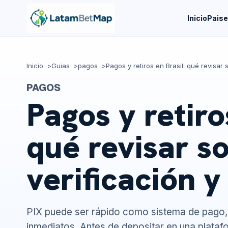
Inicio
Pais
Inicio
Guias
pagos
Pagos y retiros en Brasil: qué revisar
PAGOS
Pagos y retiro
qué revisar so
verificación 
PIX puede ser rápido como sistema de pago, 
inmediatos. Antes de depositar en una platafo