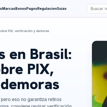
Buscar
es
Marcas
Bonos
Pagos
Regulacion
Guias
marcas
 sobre PIX, verificación y demoras
s en Brasil:
bre PIX,
y demoras
pero eso no garantiza retiros
rma, conviene revisar verificación,