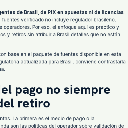
entes de Brasil, de PIX en apuestas ni de licencias
 fuentes verificado no incluye regulador brasileño,
de operadores. Por eso, el enfoque aquí es práctico y
 y retiros sin atribuir a Brasil detalles que no están
on base en el paquete de fuentes disponible en esta
ulatoria actualizada para Brasil, conviene contrastarla
ma.
del pago no siempre
el retiro
intas. La primera es el medio de pago o la
nda son las políticas del operador sobre validación de