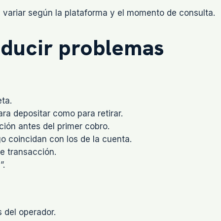
n variar según la plataforma y el momento de consulta.
educir problemas
eta.
ara depositar como para retirar.
ación antes del primer cobro.
 coincidan con los de la cuenta.
e transacción.
”.
 del operador.