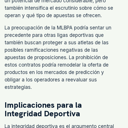
un potencial de mercado considerable, pero
también intensifica el escrutinio sobre cómo se
operan y qué tipo de apuestas se ofrecen.
La preocupación de la MLBPA podría sentar un
precedente para otras ligas deportivas que
también buscan proteger a sus atletas de las
posibles ramificaciones negativas de las
apuestas de proposiciones. La prohibición de
estos contratos podría remodelar la oferta de
productos en los mercados de predicción y
obligar a los operadores a reevaluar sus
estrategias.
Implicaciones para la
Integridad Deportiva
La integridad deportiva es el argumento central