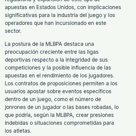
apuestas en Estados Unidos, con implicaciones
significativas para la industria del juego y los
operadores que han incursionado en este
sector.
La postura de la MLBPA destaca una
preocupación creciente entre las ligas
deportivas respecto a la integridad de sus
competiciones y la posible influencia de las
apuestas en el rendimiento de los jugadores.
Los contratos de proposiciones permiten a los
usuarios apostar sobre eventos específicos
dentro de un juego, como el número de
jonrones de un jugador o las bases robadas, lo
que podría, según la MLBPA, crear presiones
indebidas o situaciones comprometidas para
los atletas.