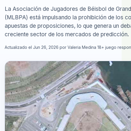
La Asociación de Jugadores de Béisbol de Grand
(MLBPA) está impulsando la prohibición de los c
apuestas de proposiciones, lo que genera un deba
creciente sector de los mercados de predicción.
Actualizado el Jun 26, 2026 por Valeria Medina
18+ juego respo