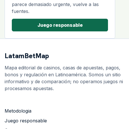
parece demasiado urgente, vuelve a las
fuentes.
Juego responsable
LatamBetMap
Mapa editorial de casinos, casas de apuestas, pagos,
bonos y regulación en Latinoamérica. Somos un sitio
informativo y de comparación; no operamos juegos ni
procesamos apuestas.
Metodologia
Juego responsable