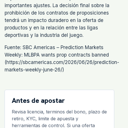
importantes ajustes. La decisión final sobre la
prohibición de los contratos de proposiciones
tendrá un impacto duradero en la oferta de
productos y en la relación entre las ligas
deportivas y la industria del juego.
Fuente: SBC Americas – Prediction Markets
Weekly: MLBPA wants prop contracts banned
(https://sbcamericas.com/2026/06/26/prediction-
markets-weekly-june-26/)
Antes de apostar
Revisa licencia, terminos del bono, plazo de
retiro, KYC, limite de apuesta y
herramientas de control. Si una oferta