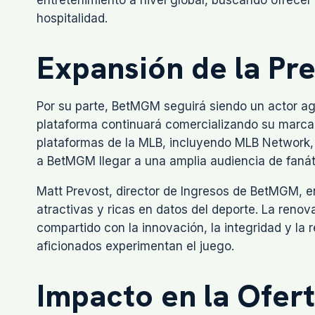
entretenimiento a nivel global, buscando ofrece
hospitalidad.
Expansión de la P
Por su parte, BetMGM seguirá siendo un actor ag
plataforma continuará comercializando su marca 
plataformas de la MLB, incluyendo MLB Network, ML
a BetMGM llegar a una amplia audiencia de faná
Matt Prevost, director de Ingresos de BetMGM, e
atractivas y ricas en datos del deporte. La reno
compartido con la innovación, la integridad y la 
aficionados experimentan el juego.
Impacto en la Ofer