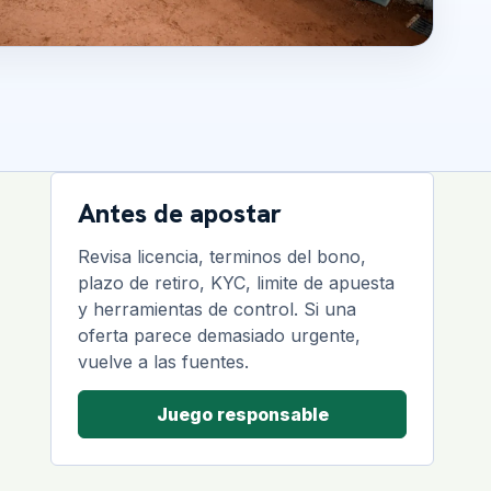
Antes de apostar
Revisa licencia, terminos del bono,
plazo de retiro, KYC, limite de apuesta
y herramientas de control. Si una
oferta parece demasiado urgente,
vuelve a las fuentes.
Juego responsable