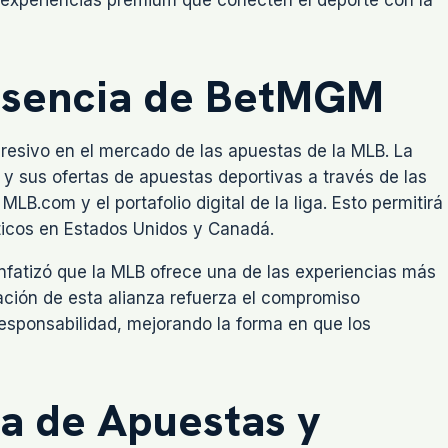
r experiencias premium que conecten el deporte con la
resencia de BetMGM
resivo en el mercado de las apuestas de la MLB. La
y sus ofertas de apuestas deportivas a través de las
B.com y el portafolio digital de la liga. Esto permitirá
ticos en Estados Unidos y Canadá.
nfatizó que la MLB ofrece una de las experiencias más
vación de esta alianza refuerza el compromiso
responsabilidad, mejorando la forma en que los
ta de Apuestas y