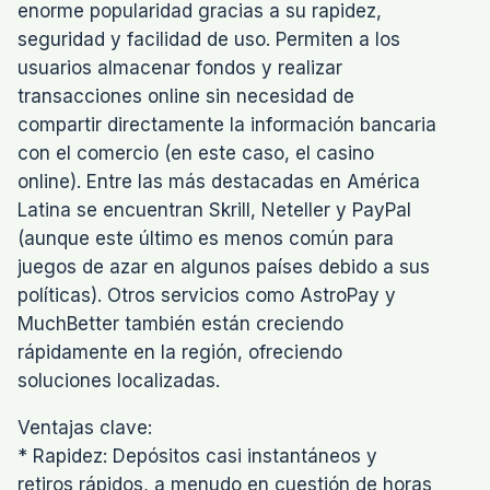
enorme popularidad gracias a su rapidez,
seguridad y facilidad de uso. Permiten a los
usuarios almacenar fondos y realizar
transacciones online sin necesidad de
compartir directamente la información bancaria
con el comercio (en este caso, el casino
online). Entre las más destacadas en América
Latina se encuentran Skrill, Neteller y PayPal
(aunque este último es menos común para
juegos de azar en algunos países debido a sus
políticas). Otros servicios como AstroPay y
MuchBetter también están creciendo
rápidamente en la región, ofreciendo
soluciones localizadas.
Ventajas clave:
* Rapidez: Depósitos casi instantáneos y
retiros rápidos, a menudo en cuestión de horas