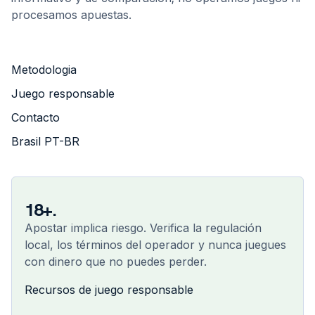
procesamos apuestas.
Metodologia
Juego responsable
Contacto
Brasil PT-BR
18+.
Apostar implica riesgo. Verifica la regulación
local, los términos del operador y nunca juegues
con dinero que no puedes perder.
Recursos de juego responsable