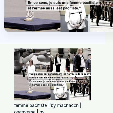
femme pacifiste | by machacon |
openverse | by