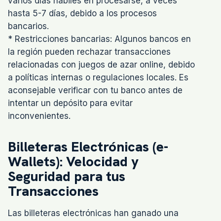
varios días hábiles en procesarse, a veces
hasta 5-7 días, debido a los procesos
bancarios.
* Restricciones bancarias: Algunos bancos en
la región pueden rechazar transacciones
relacionadas con juegos de azar online, debido
a políticas internas o regulaciones locales. Es
aconsejable verificar con tu banco antes de
intentar un depósito para evitar
inconvenientes.
Billeteras Electrónicas (e-
Wallets): Velocidad y
Seguridad para tus
Transacciones
Las billeteras electrónicas han ganado una