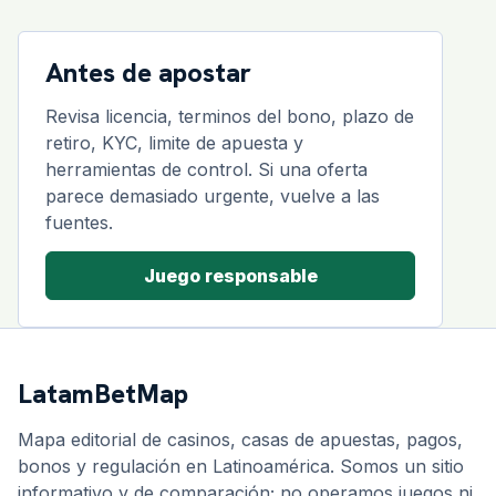
Antes de apostar
Revisa licencia, terminos del bono, plazo de
retiro, KYC, limite de apuesta y
herramientas de control. Si una oferta
parece demasiado urgente, vuelve a las
fuentes.
Juego responsable
LatamBetMap
Mapa editorial de casinos, casas de apuestas, pagos,
bonos y regulación en Latinoamérica. Somos un sitio
informativo y de comparación; no operamos juegos ni