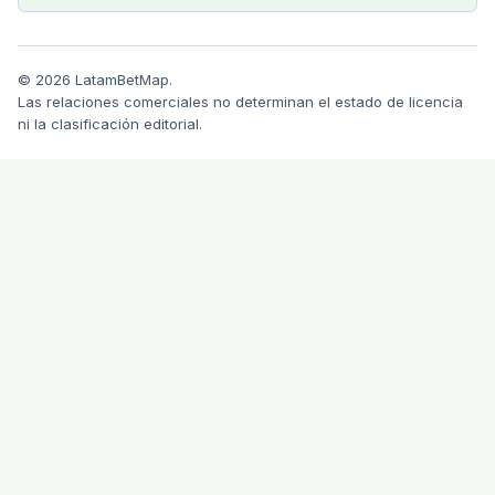
© 2026 LatamBetMap.
Las relaciones comerciales no determinan el estado de licencia
ni la clasificación editorial.