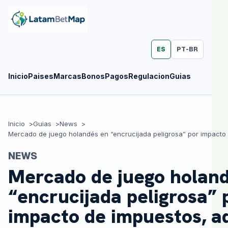
ES
PT-BR
Inicio
Paises
Marcas
Bonos
Pagos
Regulacion
Guias
Inicio
Guias
News
NEWS
Mercado de juego holan
“encrucijada peligrosa” 
impacto de impuestos, a