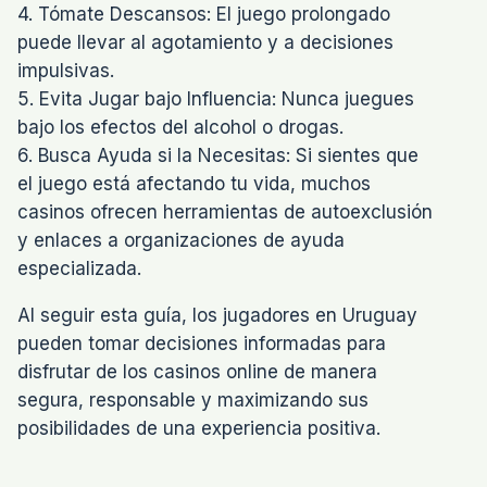
4. Tómate Descansos: El juego prolongado
puede llevar al agotamiento y a decisiones
impulsivas.
5. Evita Jugar bajo Influencia: Nunca juegues
bajo los efectos del alcohol o drogas.
6. Busca Ayuda si la Necesitas: Si sientes que
el juego está afectando tu vida, muchos
casinos ofrecen herramientas de autoexclusión
y enlaces a organizaciones de ayuda
especializada.
Al seguir esta guía, los jugadores en Uruguay
pueden tomar decisiones informadas para
disfrutar de los casinos online de manera
segura, responsable y maximizando sus
posibilidades de una experiencia positiva.