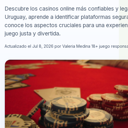
Descubre los casinos online más confiables y leg
Uruguay, aprende a identificar plataformas segur
conoce los aspectos cruciales para una experien
juego justa y divertida.
Actualizado el Jul 8, 2026 por Valeria Medina
18+ juego respons