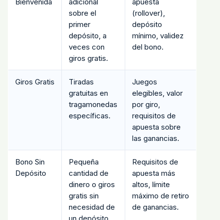
Bienvenida
adicional
apuesta
sobre el
(rollover),
primer
depósito
depósito, a
mínimo, validez
veces con
del bono.
giros gratis.
Giros Gratis
Tiradas
Juegos
gratuitas en
elegibles, valor
tragamonedas
por giro,
específicas.
requisitos de
apuesta sobre
las ganancias.
Bono Sin
Pequeña
Requisitos de
Depósito
cantidad de
apuesta más
dinero o giros
altos, límite
gratis sin
máximo de retiro
necesidad de
de ganancias.
un depósito