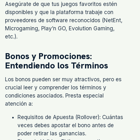
Asegúrate de que tus juegos favoritos estén
disponibles y que la plataforma trabaje con
proveedores de software reconocidos (NetEnt,
Microgaming, Play’n GO, Evolution Gaming,
etc.).
Bonos y Promociones:
Entendiendo los Términos
Los bonos pueden ser muy atractivos, pero es
crucial leer y comprender los términos y
condiciones asociados. Presta especial
atención a:
Requisitos de Apuesta (Rollover): Cuántas
veces debes apostar el bono antes de
poder retirar las ganancias.