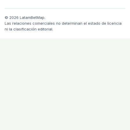
© 2026 LatamBetMap.
Las relaciones comerciales no determinan el estado de licencia
ni la clasificación editorial.