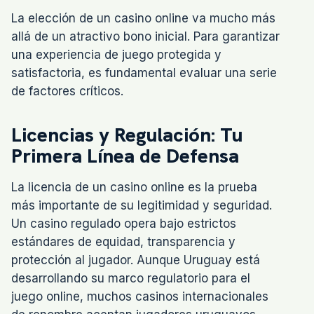
La elección de un casino online va mucho más
allá de un atractivo bono inicial. Para garantizar
una experiencia de juego protegida y
satisfactoria, es fundamental evaluar una serie
de factores críticos.
Licencias y Regulación: Tu
Primera Línea de Defensa
La licencia de un casino online es la prueba
más importante de su legitimidad y seguridad.
Un casino regulado opera bajo estrictos
estándares de equidad, transparencia y
protección al jugador. Aunque Uruguay está
desarrollando su marco regulatorio para el
juego online, muchos casinos internacionales