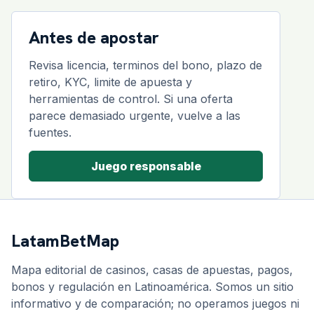
Antes de apostar
Revisa licencia, terminos del bono, plazo de
retiro, KYC, limite de apuesta y
herramientas de control. Si una oferta
parece demasiado urgente, vuelve a las
fuentes.
Juego responsable
LatamBetMap
Mapa editorial de casinos, casas de apuestas, pagos,
bonos y regulación en Latinoamérica. Somos un sitio
informativo y de comparación; no operamos juegos ni