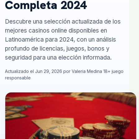
Completa 2024
Descubre una selección actualizada de los
mejores casinos online disponibles en
Latinoamérica para 2024, con un análisis
profundo de licencias, juegos, bonos y
seguridad para una elección informada.
Actualizado el Jun 29, 2026 por Valeria Medina
18+ juego
responsable