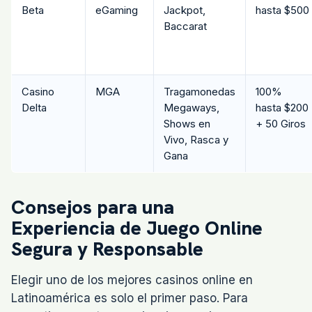
Beta
eGaming
Jackpot,
hasta $500
Baccarat
Casino
MGA
Tragamonedas
100%
Delta
Megaways,
hasta $200
Shows en
+ 50 Giros
Vivo, Rasca y
Gana
Consejos para una
Experiencia de Juego Online
Segura y Responsable
Elegir uno de los mejores casinos online en
Latinoamérica es solo el primer paso. Para