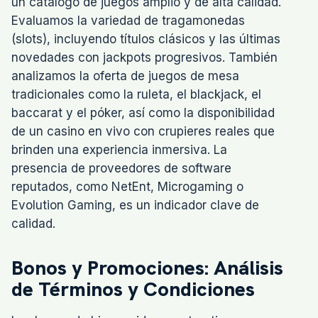
un catálogo de juegos amplio y de alta calidad.
Evaluamos la variedad de tragamonedas
(slots), incluyendo títulos clásicos y las últimas
novedades con jackpots progresivos. También
analizamos la oferta de juegos de mesa
tradicionales como la ruleta, el blackjack, el
baccarat y el póker, así como la disponibilidad
de un casino en vivo con crupieres reales que
brinden una experiencia inmersiva. La
presencia de proveedores de software
reputados, como NetEnt, Microgaming o
Evolution Gaming, es un indicador clave de
calidad.
Bonos y Promociones: Análisis
de Términos y Condiciones