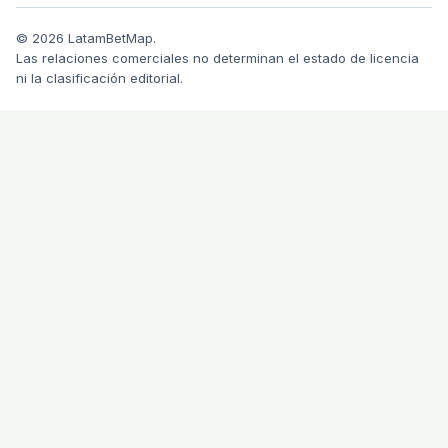
© 2026 LatamBetMap.
Las relaciones comerciales no determinan el estado de licencia
ni la clasificación editorial.