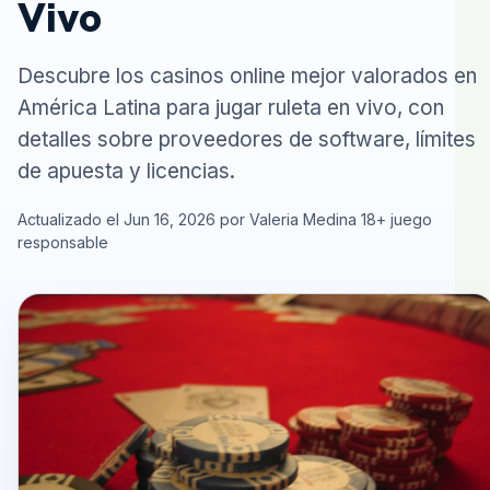
Vivo
Descubre los casinos online mejor valorados en
América Latina para jugar ruleta en vivo, con
detalles sobre proveedores de software, límites
de apuesta y licencias.
Actualizado el Jun 16, 2026 por Valeria Medina
18+ juego
responsable