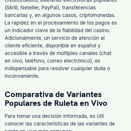
crédito/débito, billeteras electrónicas populares
(Skrill, Neteller, PayPal), transferencias
bancarias y, en algunos casos, criptomonedas.
La rapidez en el procesamiento de los pagos es
un indicador clave de la fiabilidad del casino.
Adicionalmente, un servicio de atención al
cliente eficiente, disponible en español y
accesible a través de múltiples canales (chat
en vivo, teléfono, correo electrónico), es
indispensable para resolver cualquier duda o
inconveniente.
Comparativa de Variantes
Populares de Ruleta en Vivo
Para tomar una decisión informada, es útil
conocer las características de las variantes de