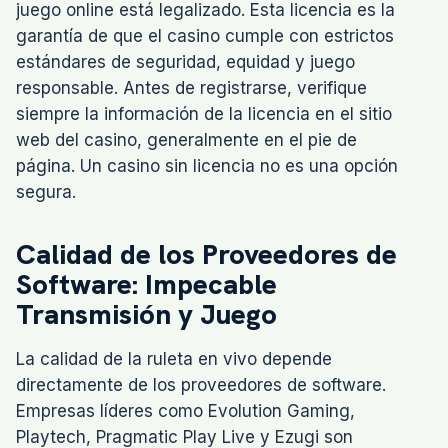
juego online está legalizado. Esta licencia es la
garantía de que el casino cumple con estrictos
estándares de seguridad, equidad y juego
responsable. Antes de registrarse, verifique
siempre la información de la licencia en el sitio
web del casino, generalmente en el pie de
página. Un casino sin licencia no es una opción
segura.
Calidad de los Proveedores de
Software: Impecable
Transmisión y Juego
La calidad de la ruleta en vivo depende
directamente de los proveedores de software.
Empresas líderes como Evolution Gaming,
Playtech, Pragmatic Play Live y Ezugi son