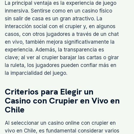
La principal ventaja es la experiencia de juego
inmersiva. Sentirse como en un casino físico
sin salir de casa es un gran atractivo. La
interacción social con el crupier y, en algunos
casos, con otros jugadores a través de un chat
en vivo, también mejora significativamente la
experiencia. Además, la transparencia es
clave; al ver al crupier barajar las cartas o girar
la ruleta, los jugadores pueden confiar más en
la imparcialidad del juego.
Criterios para Elegir un
Casino con Crupier en Vivo en
Chile
Al seleccionar un casino online con crupier en
vivo en Chile, es fundamental considerar varios