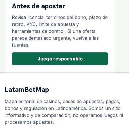
Antes de apostar
Revisa licencia, terminos del bono, plazo de
retiro, KYC, limite de apuesta y
herramientas de control. Si una oferta
parece demasiado urgente, vuelve a las
fuentes.
Juego responsable
LatamBetMap
Mapa editorial de casinos, casas de apuestas, pagos,
bonos y regulación en Latinoamérica. Somos un sitio
informativo y de comparación; no operamos juegos ni
procesamos apuestas.