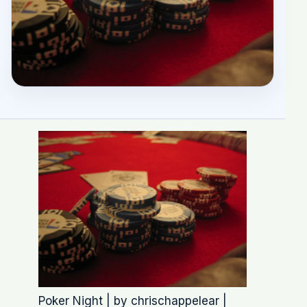
Poker Night | by chrischappelear |