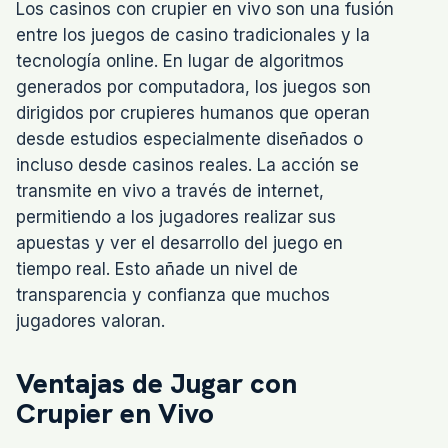
Los casinos con crupier en vivo son una fusión
entre los juegos de casino tradicionales y la
tecnología online. En lugar de algoritmos
generados por computadora, los juegos son
dirigidos por crupieres humanos que operan
desde estudios especialmente diseñados o
incluso desde casinos reales. La acción se
transmite en vivo a través de internet,
permitiendo a los jugadores realizar sus
apuestas y ver el desarrollo del juego en
tiempo real. Esto añade un nivel de
transparencia y confianza que muchos
jugadores valoran.
Ventajas de Jugar con
Crupier en Vivo