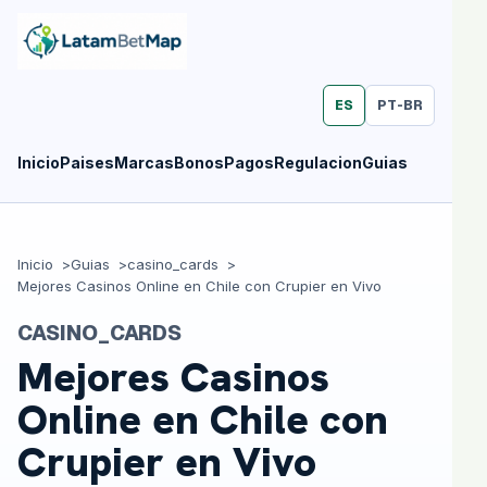
ES
PT-BR
Inicio
Paises
Marcas
Bonos
Pagos
Regulacion
Guias
Inicio
Guias
casino_cards
Mejores Casinos Online en Chile con Crupier en Vivo
CASINO_CARDS
Mejores Casinos
Online en Chile con
Crupier en Vivo