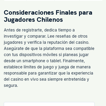
Consideraciones Finales para
Jugadores Chilenos
Antes de registrarte, dedica tiempo a
investigar y comparar. Lee reseñas de otros
jugadores y verifica la reputación del casino.
Asegúrate de que la plataforma sea compatible
con tus dispositivos móviles si planeas jugar
desde un smartphone o tablet. Finalmente,
establece límites de juego y juega de manera
responsable para garantizar que la experiencia
del casino en vivo sea siempre entretenida y
segura.