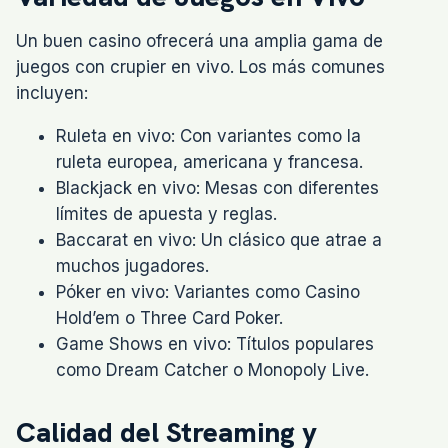
Un buen casino ofrecerá una amplia gama de
juegos con crupier en vivo. Los más comunes
incluyen:
Ruleta en vivo: Con variantes como la
ruleta europea, americana y francesa.
Blackjack en vivo: Mesas con diferentes
límites de apuesta y reglas.
Baccarat en vivo: Un clásico que atrae a
muchos jugadores.
Póker en vivo: Variantes como Casino
Hold’em o Three Card Poker.
Game Shows en vivo: Títulos populares
como Dream Catcher o Monopoly Live.
Calidad del Streaming y