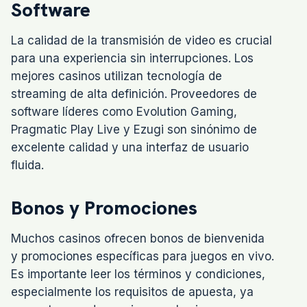
Software
La calidad de la transmisión de video es crucial
para una experiencia sin interrupciones. Los
mejores casinos utilizan tecnología de
streaming de alta definición. Proveedores de
software líderes como Evolution Gaming,
Pragmatic Play Live y Ezugi son sinónimo de
excelente calidad y una interfaz de usuario
fluida.
Bonos y Promociones
Muchos casinos ofrecen bonos de bienvenida
y promociones específicas para juegos en vivo.
Es importante leer los términos y condiciones,
especialmente los requisitos de apuesta, ya