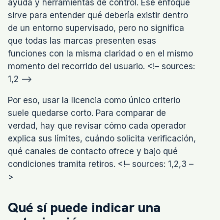
ayuda y herramientas de control. Ese enfoque
sirve para entender qué debería existir dentro
de un entorno supervisado, pero no significa
que todas las marcas presenten esas
funciones con la misma claridad o en el mismo
momento del recorrido del usuario. <!– sources:
1,2 –>
Por eso, usar la licencia como único criterio
suele quedarse corto. Para comparar de
verdad, hay que revisar cómo cada operador
explica sus límites, cuándo solicita verificación,
qué canales de contacto ofrece y bajo qué
condiciones tramita retiros. <!– sources: 1,2,3 –
>
Qué sí puede indicar una