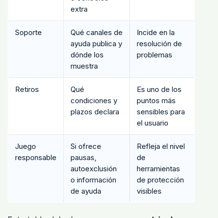
extra
Soporte
Qué canales de
Incide en la
ayuda publica y
resolución de
dónde los
problemas
muestra
Retiros
Qué
Es uno de los
condiciones y
puntos más
plazos declara
sensibles para
el usuario
Juego
Si ofrece
Refleja el nivel
responsable
pausas,
de
autoexclusión
herramientas
o información
de protección
de ayuda
visibles