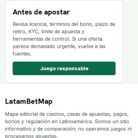
Antes de apostar
Revisa licencia, terminos del bono, plazo de
retiro, KYC, limite de apuesta y
herramientas de control. Si una oferta
parece demasiado urgente, vuelve a las
fuentes.
Juego responsable
LatamBetMap
Mapa editorial de casinos, casas de apuestas, pagos,
bonos y regulación en Latinoamérica. Somos un sitio
informativo y de comparación; no operamos juegos ni
procesamos apuestas.