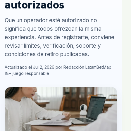
autorizados
Que un operador esté autorizado no
significa que todos ofrezcan la misma
experiencia. Antes de registrarte, conviene
revisar límites, verificación, soporte y
condiciones de retiro publicadas.
Actualizado el Jul 2, 2026 por Redacción LatamBetMap
18+ juego responsable