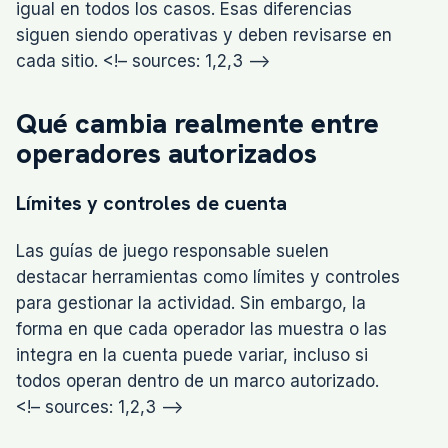
igual en todos los casos. Esas diferencias
siguen siendo operativas y deben revisarse en
cada sitio. <!– sources: 1,2,3 –>
Qué cambia realmente entre
operadores autorizados
Límites y controles de cuenta
Las guías de juego responsable suelen
destacar herramientas como límites y controles
para gestionar la actividad. Sin embargo, la
forma en que cada operador las muestra o las
integra en la cuenta puede variar, incluso si
todos operan dentro de un marco autorizado.
<!– sources: 1,2,3 –>