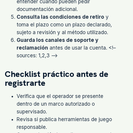
entender cuándo pueden pedir
documentación adicional.
Consulta las condiciones de retiro
y
toma el plazo como un plazo declarado,
sujeto a revisión y al método utilizado.
Guarda los canales de soporte y
reclamación
antes de usar la cuenta. <!–
sources: 1,2,3 –>
Checklist práctico antes de
registrarte
Verifica que el operador se presente
dentro de un marco autorizado o
supervisado.
Revisa si publica herramientas de juego
responsable.