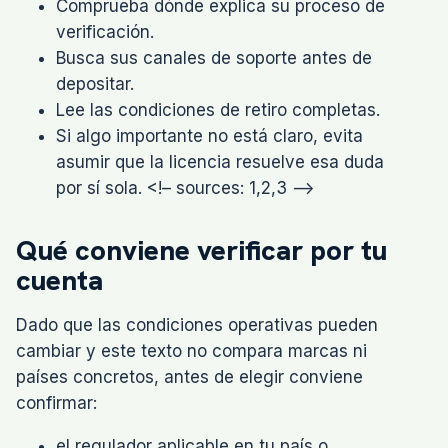
Comprueba dónde explica su proceso de
verificación.
Busca sus canales de soporte antes de
depositar.
Lee las condiciones de retiro completas.
Si algo importante no está claro, evita
asumir que la licencia resuelve esa duda
por sí sola. <!– sources: 1,2,3 –>
Qué conviene verificar por tu
cuenta
Dado que las condiciones operativas pueden
cambiar y este texto no compara marcas ni
países concretos, antes de elegir conviene
confirmar:
el regulador aplicable en tu país o