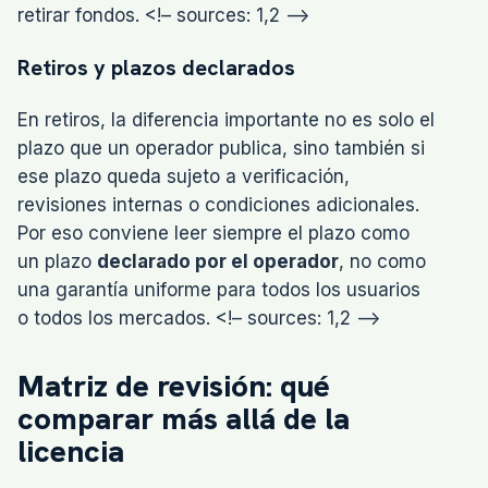
retirar fondos. <!– sources: 1,2 –>
Retiros y plazos declarados
En retiros, la diferencia importante no es solo el
plazo que un operador publica, sino también si
ese plazo queda sujeto a verificación,
revisiones internas o condiciones adicionales.
Por eso conviene leer siempre el plazo como
un plazo
declarado por el operador
, no como
una garantía uniforme para todos los usuarios
o todos los mercados. <!– sources: 1,2 –>
Matriz de revisión: qué
comparar más allá de la
licencia