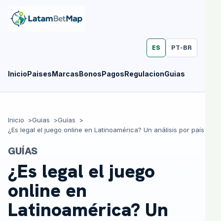
ES
PT-BR
Inicio
Paises
Marcas
Bonos
Pagos
Regulacion
Guias
Inicio
Guias
Guías
¿Es legal el juego online en Latinoamérica? Un análisis por país
GUÍAS
¿Es legal el juego
online en
Latinoamérica? Un