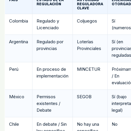
REGULACIÓN
REGULADORA
OTORGAD
CLAVE
Colombia
Regulado y
Coljuegos
Sí
Licenciado
(numeros
Argentina
Regulado por
Loterías
Sí (en
provincias
Provinciales
provincia
reguladas
Perú
En proceso de
MINCETUR
Próxima
implementación
/ En
evaluació
México
Permisos
SEGOB
Sí (bajo
existentes /
interpret
Debate
legal)
Chile
En debate / Sin
No hay una
No
ley específica
específica