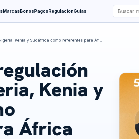
Buscar
es
Marcas
Bonos
Pagos
Regulacion
Guias
marcas
Lecciones de regulación del juego: Nigeria, Kenia y Sudáfrica como referentes para África
regulación
eria, Kenia y
mo
ra África