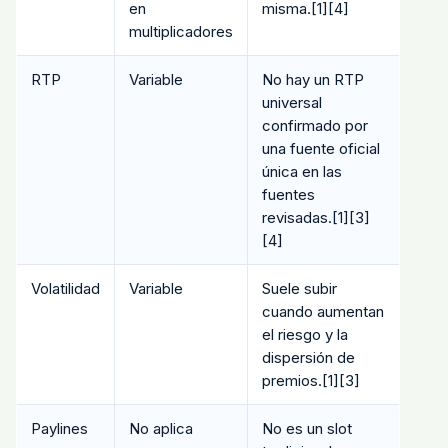
en
misma.[1][4]
multiplicadores
RTP
Variable
No hay un RTP
universal
confirmado por
una fuente oficial
única en las
fuentes
revisadas.[1][3]
[4]
Volatilidad
Variable
Suele subir
cuando aumentan
el riesgo y la
dispersión de
premios.[1][3]
Paylines
No aplica
No es un slot