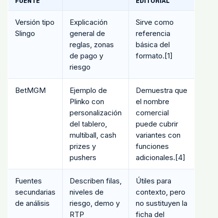
FUENTE
EDITORIAL
Versión tipo
Explicación
Sirve como
Slingo
general de
referencia
reglas, zonas
básica del
de pago y
formato.[1]
riesgo
BetMGM
Ejemplo de
Demuestra que
Plinko con
el nombre
personalización
comercial
del tablero,
puede cubrir
multiball, cash
variantes con
prizes y
funciones
pushers
adicionales.[4]
Fuentes
Describen filas,
Útiles para
secundarias
niveles de
contexto, pero
de análisis
riesgo, demo y
no sustituyen la
RTP
ficha del