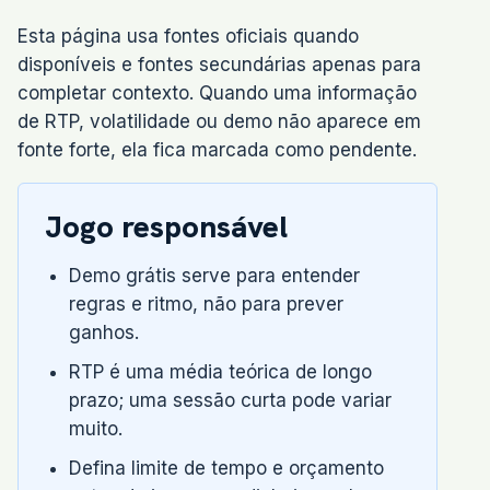
Esta página usa fontes oficiais quando
disponíveis e fontes secundárias apenas para
completar contexto. Quando uma informação
de RTP, volatilidade ou demo não aparece em
fonte forte, ela fica marcada como pendente.
Jogo responsável
Demo grátis serve para entender
regras e ritmo, não para prever
ganhos.
RTP é uma média teórica de longo
prazo; uma sessão curta pode variar
muito.
Defina limite de tempo e orçamento