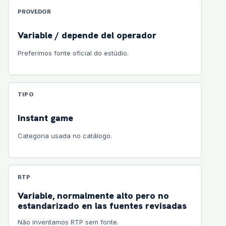
PROVEDOR
Variable / depende del operador
Preferimos fonte oficial do estúdio.
TIPO
Instant game
Categoria usada no catálogo.
RTP
Variable, normalmente alto pero no
estandarizado en las fuentes revisadas
Não inventamos RTP sem fonte.