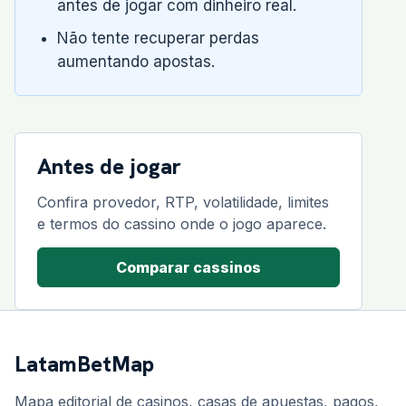
antes de jogar com dinheiro real.
Não tente recuperar perdas
aumentando apostas.
Antes de jogar
Confira provedor, RTP, volatilidade, limites
e termos do cassino onde o jogo aparece.
Comparar cassinos
LatamBetMap
Mapa editorial de casinos, casas de apuestas, pagos,