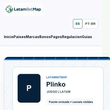
ES
PT-BR
Inicio
Paises
Marcas
Bonos
Pagos
Regulacion
Guias