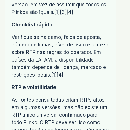
versão, em vez de assumir que todos os
Plinkos são iguais.[1][3][4]
Checklist rápido
Verifique se há demo, faixa de aposta,
número de linhas, nível de risco e clareza
sobre RTP nas regras do operador. Em
países da LATAM, a disponibilidade
também depende de licença, mercado e
restrições locais.[1][4]
RTP e volatilidade
As fontes consultadas citam RTPs altos
em algumas versões, mas não existe um
RTP único universal confirmado para
todo Plinko. O RTP deve ser lido como