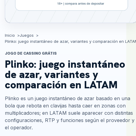
Inicio
Juegos
Plinko: juego instantáneo de azar, variantes y comparación en LAT
JOGO DE CASSINO GRÁTIS
Plinko: juego instantáneo
de azar, variantes y
comparación en LATAM
Plinko es un juego instantáneo de azar basado en una
bola que rebota en clavijas hasta caer en zonas con
multiplicadores; en LATAM suele aparecer con distintas
configuraciones, RTP y funciones según el proveedor y
el operador.