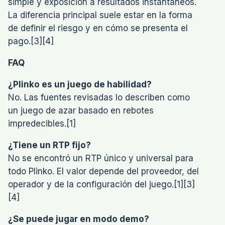
simple y exposición a resultados instantáneos.
La diferencia principal suele estar en la forma
de definir el riesgo y en cómo se presenta el
pago.[3][4]
FAQ
¿Plinko es un juego de habilidad?
No. Las fuentes revisadas lo describen como
un juego de azar basado en rebotes
impredecibles.[1]
¿Tiene un RTP fijo?
No se encontró un RTP único y universal para
todo Plinko. El valor depende del proveedor, del
operador y de la configuración del juego.[1][3]
[4]
¿Se puede jugar en modo demo?