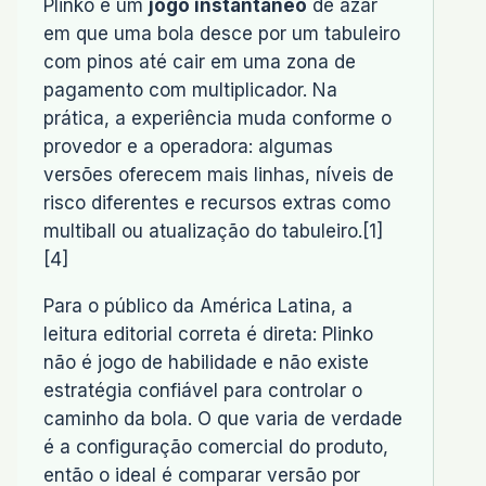
Plinko é um
jogo instantâneo
de azar
em que uma bola desce por um tabuleiro
com pinos até cair em uma zona de
pagamento com multiplicador. Na
prática, a experiência muda conforme o
provedor e a operadora: algumas
versões oferecem mais linhas, níveis de
risco diferentes e recursos extras como
multiball ou atualização do tabuleiro.[1]
[4]
Para o público da América Latina, a
leitura editorial correta é direta: Plinko
não é jogo de habilidade e não existe
estratégia confiável para controlar o
caminho da bola. O que varia de verdade
é a configuração comercial do produto,
então o ideal é comparar versão por