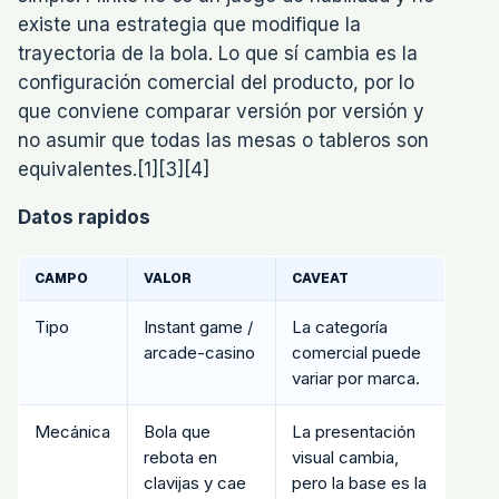
existe una estrategia que modifique la
trayectoria de la bola. Lo que sí cambia es la
configuración comercial del producto, por lo
que conviene comparar versión por versión y
no asumir que todas las mesas o tableros son
equivalentes.[1][3][4]
Datos rapidos
CAMPO
VALOR
CAVEAT
Tipo
Instant game /
La categoría
arcade-casino
comercial puede
variar por marca.
Mecánica
Bola que
La presentación
rebota en
visual cambia,
clavijas y cae
pero la base es la