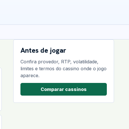
Antes de jogar
Confira provedor, RTP, volatilidade,
limites e termos do cassino onde o jogo
aparece.
Comparar cassinos