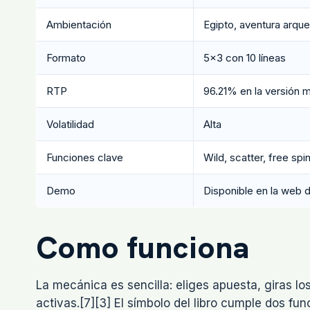
Ambientación
Egipto, aventura arqu
Formato
5×3 con 10 líneas
RTP
96.21% en la versión 
Volatilidad
Alta
Funciones clave
Wild, scatter, free sp
Demo
Disponible en la web de
Como funciona
La mecánica es sencilla: eliges apuesta, giras l
activas.[7][3] El símbolo del libro cumple dos f