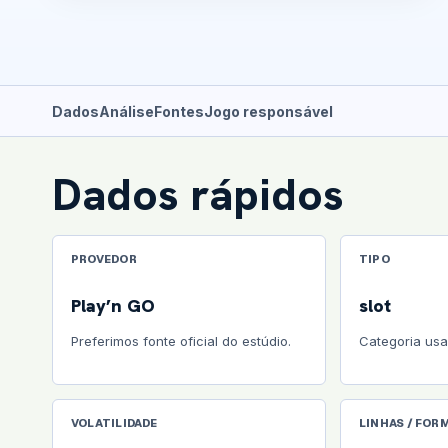
Dados
Análise
Fontes
Jogo responsável
Dados rápidos
PROVEDOR
TIPO
Play’n GO
slot
Preferimos fonte oficial do estúdio.
Categoria usa
VOLATILIDADE
LINHAS / FOR