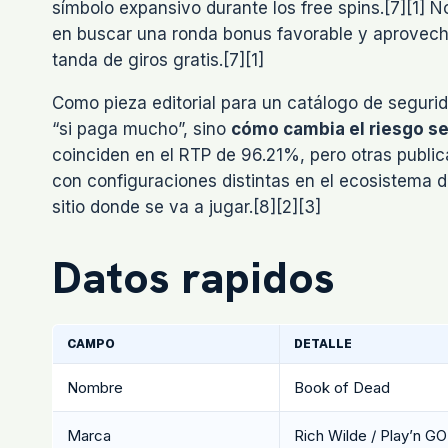
símbolo expansivo durante los free spins.[7][1] N
en buscar una ronda bonus favorable y aprovechar
tanda de giros gratis.[7][1]
Como pieza editorial para un catálogo de seguri
“si paga mucho”, sino
cómo cambia el riesgo s
coinciden en el RTP de 96.21%, pero otras publ
con configuraciones distintas en el ecosistema de
sitio donde se va a jugar.[8][2][3]
Datos rapidos
CAMPO
DETALLE
Nombre
Book of Dead
Marca
Rich Wilde / Play’n GO