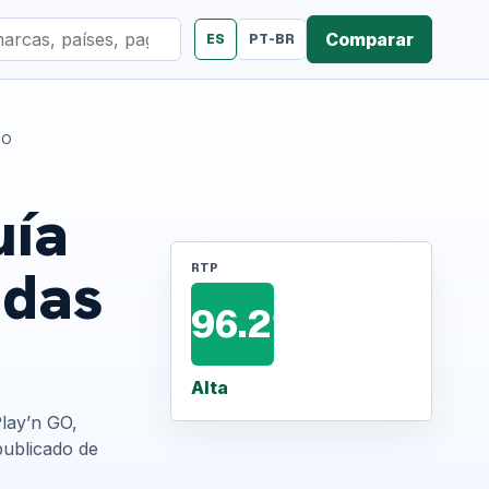
Comparar
ES
PT-BR
GO
uía
edas
RTP
96.21%
Alta
lay’n GO,
 publicado de