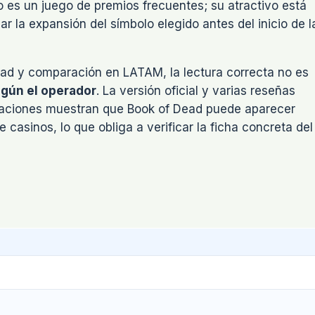
o es un juego de premios frecuentes; su atractivo está
 la expansión del símbolo elegido antes del inicio de l
dad y comparación en LATAM, la lectura correcta no es
egún el operador
. La versión oficial y varias reseñas
icaciones muestran que Book of Dead puede aparecer
 casinos, lo que obliga a verificar la ficha concreta del